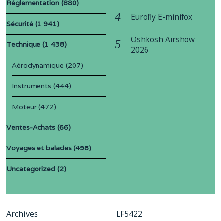
Réglementation
(880)
Eurofly E-minifox
Sécurité
(1 941)
Oshkosh Airshow
Technique
(1 438)
2026
Aérodynamique
(207)
Instruments
(444)
Moteur
(472)
Ventes-Achats
(66)
Voyages et balades
(498)
Uncategorized
(2)
Archives
LF5422