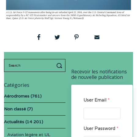
Search
for:
Recevoir les notifications
de nouvelle publication
Catégories
Aérodromes
(761)
User Email
*
Non classé
(7)
Actualités
(14 201)
User Password
*
Aviation légère et UL