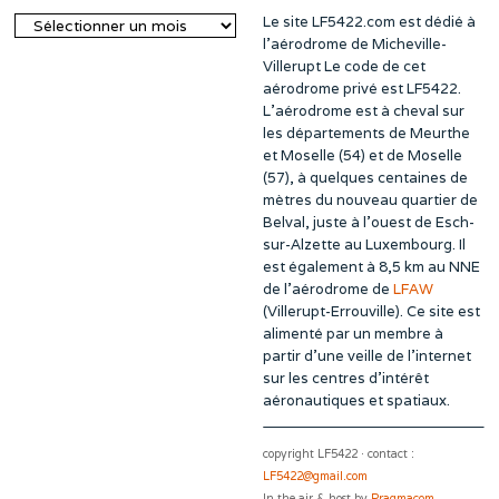
Le site LF5422.com est dédié à
Archives
l’aérodrome de Micheville-
Villerupt Le code de cet
aérodrome privé est LF5422.
L’aérodrome est à cheval sur
les départements de Meurthe
et Moselle (54) et de Moselle
(57), à quelques centaines de
mètres du nouveau quartier de
Belval, juste à l’ouest de Esch-
sur-Alzette au Luxembourg. Il
est également à 8,5 km au NNE
de l’aérodrome de
LFAW
(Villerupt-Errouville). Ce site est
alimenté par un membre à
partir d’une veille de l’internet
sur les centres d’intérêt
aéronautiques et spatiaux.
copyright LF5422 · contact :
LF5422@gmail.com
In the air & host by
Pragmacom