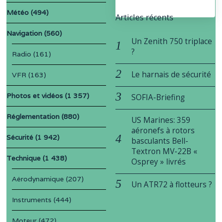
Météo
(494)
Articles récents
Navigation
(560)
Un Zenith 750 triplace
?
Radio
(161)
Le harnais de sécurité
VFR
(163)
Photos et vidéos
(1 357)
SOFIA-Briefing
Réglementation
(880)
US Marines: 359
aéronefs à rotors
Sécurité
(1 942)
basculants Bell-
Textron MV-22B «
Technique
(1 438)
Osprey » livrés
Aérodynamique
(207)
Un ATR72 à flotteurs ?
Instruments
(444)
Moteur
(472)