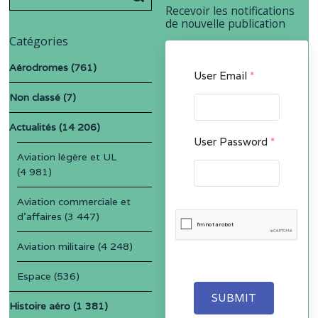
for:
Recevoir les notifications
de nouvelle publication
Catégories
Aérodromes
(761)
User Email
*
Non classé
(7)
Actualités
(14 206)
User Password
*
Aviation légère et UL
(4 981)
Aviation commerciale et
d'affaires
(3 447)
Aviation militaire
(4 248)
Espace
(536)
SUBMIT
Histoire aéro
(1 381)