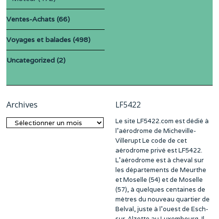
Ventes-Achats
(66)
Voyages et balades
(498)
Uncategorized
(2)
Archives
LF5422
Le site LF5422.com est dédié à
Archives
l’aérodrome de Micheville-
Villerupt Le code de cet
aérodrome privé est LF5422.
L’aérodrome est à cheval sur
les départements de Meurthe
et Moselle (54) et de Moselle
(57), à quelques centaines de
mètres du nouveau quartier de
Belval, juste à l’ouest de Esch-
sur-Alzette au Luxembourg. Il