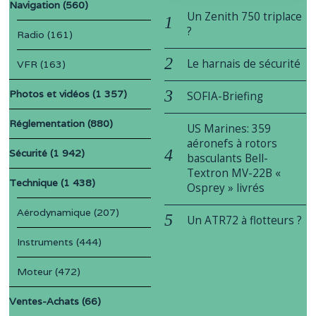
Navigation
(560)
Un Zenith 750 triplace
?
Radio
(161)
Le harnais de sécurité
VFR
(163)
Photos et vidéos
(1 357)
SOFIA-Briefing
Réglementation
(880)
US Marines: 359
aéronefs à rotors
Sécurité
(1 942)
basculants Bell-
Textron MV-22B «
Technique
(1 438)
Osprey » livrés
Aérodynamique
(207)
Un ATR72 à flotteurs ?
Instruments
(444)
Moteur
(472)
Ventes-Achats
(66)