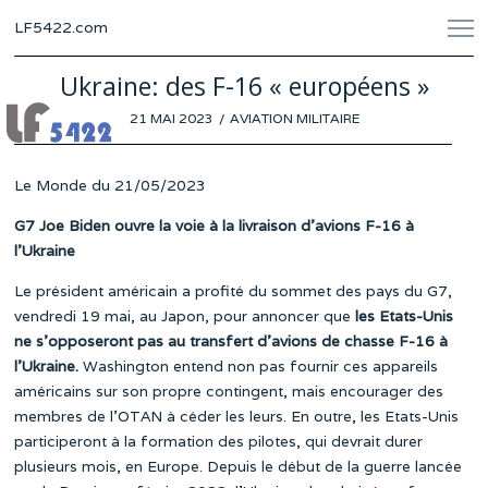
LF5422.com
Ukraine: des F-16 « européens »
POSTED
21 MAI 2023
20
AVIATION MILITAIRE
ON
MAI
2023
Le Monde du 21/05/2023
G7 Joe Biden ouvre la voie à la livraison d’avions F-16 à
l’Ukraine
Le président américain a profité du sommet des pays du G7,
vendredi 19 mai, au Japon, pour annoncer que
les Etats-Unis
ne s’opposeront pas au transfert d’avions de chasse F-16 à
l’Ukraine.
Washington entend non pas fournir ces appareils
américains sur son propre contingent, mais encourager des
membres de l’OTAN à céder les leurs. En outre, les Etats-Unis
participeront à la formation des pilotes, qui devrait durer
plusieurs mois, en Europe. Depuis le début de la guerre lancée