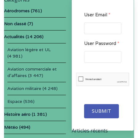
Aérodromes
(761)
User Email
*
Non classé
(7)
Actualités
(14 206)
User Password
*
Aviation légère et UL
(4 981)
Aviation commerciale et
d'affaires
(3 447)
Aviation militaire
(4 248)
Espace
(536)
SUBMIT
Histoire aéro
(1 381)
Météo
(494)
Articles récents