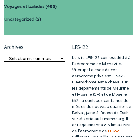
Voyages et balades
(498)
Uncategorized
(2)
Archives
LF5422
Le site LF5422.com est dédié à
Archives
l’aérodrome de Micheville-
Villerupt Le code de cet
aérodrome privé est LF5422.
L’aérodrome est à cheval sur
les départements de Meurthe
et Moselle (54) et de Moselle
(57), à quelques centaines de
mètres du nouveau quartier de
Belval, juste à l’ouest de Esch-
sur-Alzette au Luxembourg. Il
est également à 8,5 km au NNE
de l’aérodrome de
LFAW