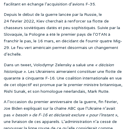
facilitant en échange l’acquisition d’avions F-35.
Depuis le début de la guerre lancée par la Russie, le
24 février 2022, Kiev cherchait à renforcer sa flotte de
chasseurs soviétiques datés et peu sophistiqués. Suivie par la
Slovaquie, la Pologne a été le premier pays de l’OTAN à
franchir le pas, le 16 mars, en décidant de fournir quatre Mig-
29. Le feu vert américain permet désormais un changement
d’échelle.
Dans un tweet, Volodymyr Zelensky a salué une
« décision
historique »
.
Les Ukrainiens aimeraient constituer une flotte de
quarante à cinquante F-16. Une coalition internationale en vue
de cet objectif est promue par le premier ministre britannique,
Rishi Sunak, et son homologue néerlandais, Mark Rutte.
A l’occasion du premier anniversaire de la guerre, fin février,
Joe Biden expliquait sur la chaîne ABC que l’Ukraine n’avait
pas
« besoin » de F-16 et déclarait exclure « pour l’instant »
,
une livraison de ces appareils. L’administration n’a cessé de
repousser la ligne rouge de ce qu’elle considérait comme