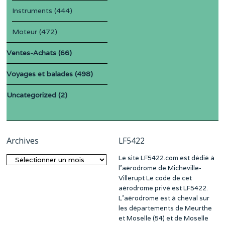
Instruments
(444)
Moteur
(472)
Ventes-Achats
(66)
Voyages et balades
(498)
Uncategorized
(2)
Archives
LF5422
Le site LF5422.com est dédié à
Archives
l’aérodrome de Micheville-
Villerupt Le code de cet
aérodrome privé est LF5422.
L’aérodrome est à cheval sur
les départements de Meurthe
et Moselle (54) et de Moselle