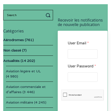
Search
for:
Recevoir les notifications
de nouvelle publication
Catégories
Aérodromes
(761)
User Email
*
Non classé
(7)
Actualités
(14 202)
User Password
*
Aviation légère et UL
(4 980)
Aviation commerciale et
d'affaires
(3 446)
Aviation militaire
(4 245)