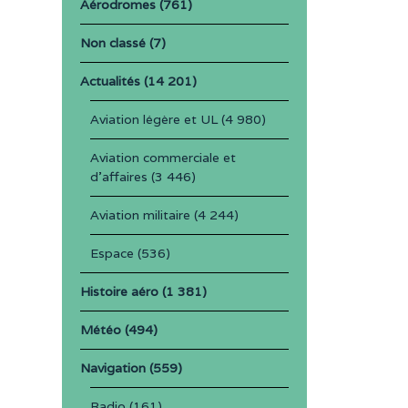
Aérodromes
(761)
Non classé
(7)
Actualités
(14 201)
Aviation légère et UL
(4 980)
Aviation commerciale et
d'affaires
(3 446)
Aviation militaire
(4 244)
Espace
(536)
Histoire aéro
(1 381)
Météo
(494)
Navigation
(559)
Radio
(161)