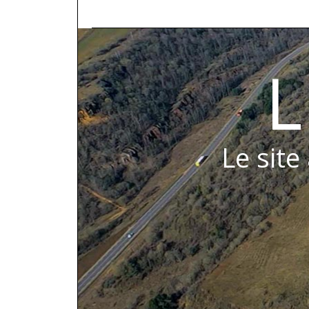
L
Le site