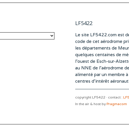
LF5422
Le site LF5422.com est dé
code de cet aérodrome pri
les départements de Meurt
quelques centaines de mètr
l’ouest de Esch-sur-Alzet
au NNE de l’aérodrome d
alimenté par un membre à pa
centres d’intérêt aéronaut
copyright LF5422 · contact :
LF
In the air & host by
Pragmacom