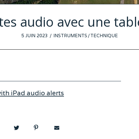
tes audio avec une tabl
POSTED
5 JUIN 2023
24
INSTRUMENTS
/
TECHNIQUE
ON
MAI
2023
th iPad audio alerts