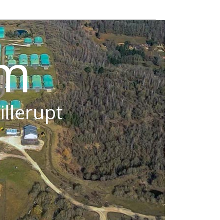
om
illerupt