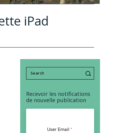
ette iPad
Search
for:
Recevoir les notifications
de nouvelle publication
User Email
*