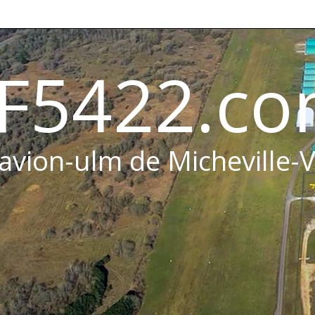
F5422.c
 avion-ulm de Micheville-V