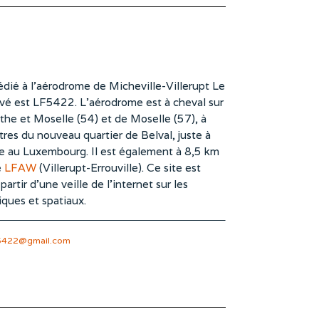
dié à l’aérodrome de Micheville-Villerupt Le
vé est LF5422. L’aérodrome est à cheval sur
he et Moselle (54) et de Moselle (57), à
es du nouveau quartier de Belval, juste à
te au Luxembourg. Il est également à 8,5 km
e
LFAW
(Villerupt-Errouville). Ce site est
rtir d’une veille de l’internet sur les
iques et spatiaux.
5422@gmail.com