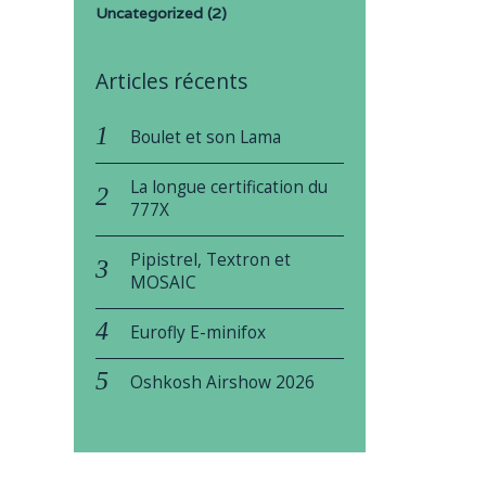
Uncategorized
(2)
Articles récents
Boulet et son Lama
La longue certification du
777X
Pipistrel, Textron et
MOSAIC
Eurofly E-minifox
Oshkosh Airshow 2026