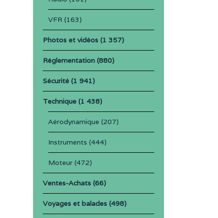
VFR
(163)
Photos et vidéos
(1 357)
Réglementation
(880)
Sécurité
(1 941)
Technique
(1 438)
Aérodynamique
(207)
Instruments
(444)
Moteur
(472)
Ventes-Achats
(66)
Voyages et balades
(498)