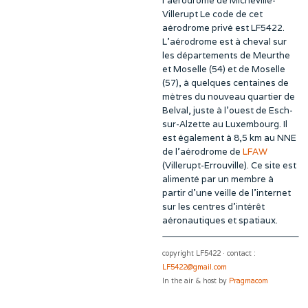
l’aérodrome de Micheville-
Villerupt Le code de cet
aérodrome privé est LF5422.
L’aérodrome est à cheval sur
les départements de Meurthe
et Moselle (54) et de Moselle
(57), à quelques centaines de
mètres du nouveau quartier de
Belval, juste à l’ouest de Esch-
sur-Alzette au Luxembourg. Il
est également à 8,5 km au NNE
de l’aérodrome de
LFAW
(Villerupt-Errouville). Ce site est
alimenté par un membre à
partir d’une veille de l’internet
sur les centres d’intérêt
aéronautiques et spatiaux.
copyright LF5422 · contact :
LF5422@gmail.com
In the air & host by
Pragmacom