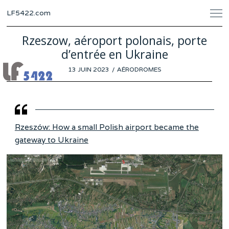
LF5422.com
Rzeszow, aéroport polonais, porte
d’entrée en Ukraine
POSTED
13 JUIN 2023
27
AÉRODROMES
ON
MAI
2023
Rzeszów: How a small Polish airport became the
gateway to Ukraine