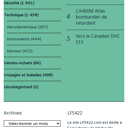
Sécurité
(1 941)
L’A400M Atlas
Technique
(1 438)
bombardier de
retardant
Aérodynamique
(207)
Vers le Canadair DHC
Instruments
(444)
515
Moteur
(472)
Ventes-Achats
(66)
Voyages et balades
(498)
Uncategorized
(2)
Archives
LF5422
Le site LF5422.com est dédié à
Archives