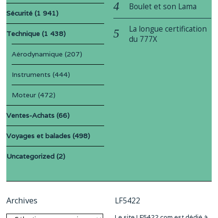
Boulet et son Lama
Sécurité
(1 941)
La longue certification
Technique
(1 438)
du 777X
Aérodynamique
(207)
Instruments
(444)
Moteur
(472)
Ventes-Achats
(66)
Voyages et balades
(498)
Uncategorized
(2)
Archives
LF5422
Le site LF5422.com est dédié à