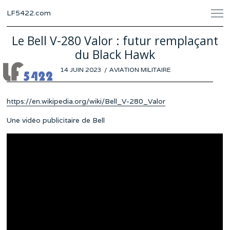
LF5422.com
Le Bell V-280 Valor : futur remplaçant
du Black Hawk
POSTED
14 JUIN 2023
31
AVIATION MILITAIRE
ON
MAI
2023
https://en.wikipedia.org/wiki/Bell_V-280_Valor
Une vidéo publicitaire de Bell