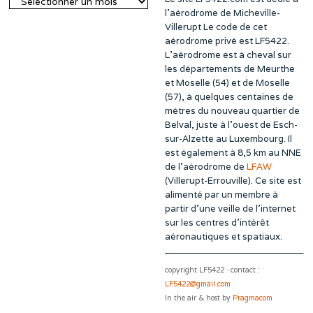
Archives
l’aérodrome de Micheville-
Villerupt Le code de cet
aérodrome privé est LF5422.
L’aérodrome est à cheval sur
les départements de Meurthe
et Moselle (54) et de Moselle
(57), à quelques centaines de
mètres du nouveau quartier de
Belval, juste à l’ouest de Esch-
sur-Alzette au Luxembourg. Il
est également à 8,5 km au NNE
de l’aérodrome de
LFAW
(Villerupt-Errouville). Ce site est
alimenté par un membre à
partir d’une veille de l’internet
sur les centres d’intérêt
aéronautiques et spatiaux.
copyright LF5422 · contact :
LF5422@gmail.com
In the air & host by
Pragmacom