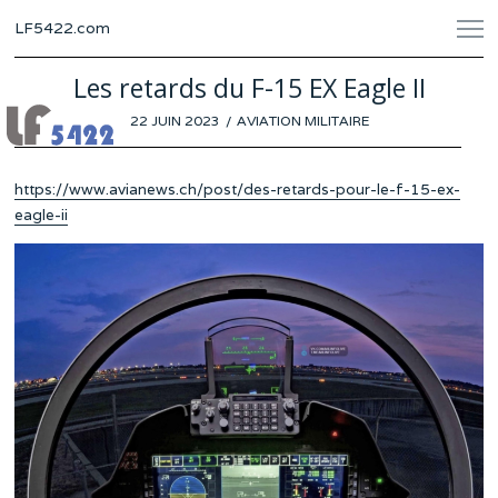
LF5422.com
Les retards du F-15 EX Eagle II
POSTED
22 JUIN 2023
17
AVIATION MILITAIRE
ON
JUIN
2023
https://www.avianews.ch/post/des-retards-pour-le-f-15-ex-
eagle-ii