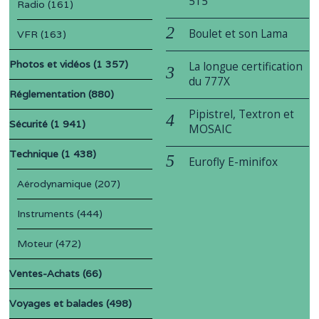
515
Radio
(161)
Boulet et son Lama
VFR
(163)
Photos et vidéos
(1 357)
La longue certification
du 777X
Réglementation
(880)
Pipistrel, Textron et
Sécurité
(1 941)
MOSAIC
Technique
(1 438)
Eurofly E-minifox
Aérodynamique
(207)
Instruments
(444)
Moteur
(472)
Ventes-Achats
(66)
Voyages et balades
(498)