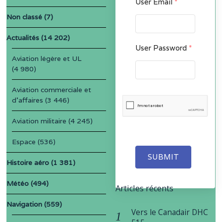
User Email
*
Non classé
(7)
Actualités
(14 202)
User Password
*
Aviation légère et UL
(4 980)
Aviation commerciale et
d'affaires
(3 446)
Aviation militaire
(4 245)
Espace
(536)
SUBMIT
Histoire aéro
(1 381)
Météo
(494)
Articles récents
Navigation
(559)
Vers le Canadair DHC