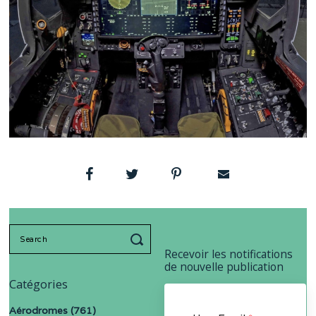
Search
for:
Recevoir les notifications
de nouvelle publication
Catégories
Aérodromes
(761)