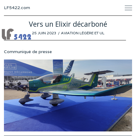
LF5422.com
Vers un Elixir décarboné
POSTED
25 JUIN 2023
20
AVIATION LÉGÈRE ET UL
ON
JUIN
2023
Communiqué de presse