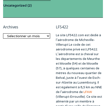
Uncategorized
(2)
Archives
LF5422
Le site LF5422.com est dédié à
Archives
l’aérodrome de Micheville-
Villerupt Le code de cet
aérodrome privé est LF5422.
L’aérodrome est à cheval sur
les départements de Meurthe
et Moselle (54) et de Moselle
(57), à quelques centaines de
mètres du nouveau quartier de
Belval, juste à l’ouest de Esch-
sur-Alzette au Luxembourg. Il
est également à 8,5 km au NNE
de l’aérodrome de
LFAW
(Villerupt-Errouville). Ce site est
alimenté par un membre à