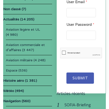
User Email
*
Non classé
(7)
Actualités
(14 205)
User Password
*
Aviation légère et UL
(4 980)
Aviation commerciale et
d'affaires
(3 447)
Aviation militaire
(4 248)
Espace
(536)
SUBMIT
Histoire aéro
(1 381)
Météo
(494)
Articles récents
Navigation
(560)
SOFIA-Briefing