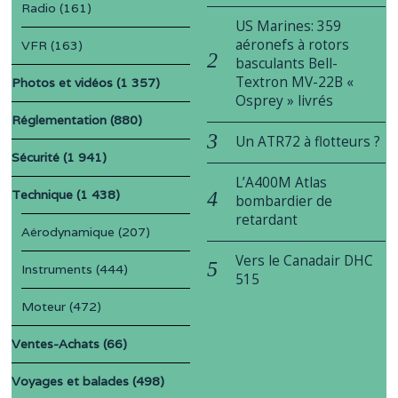
Radio
(161)
US Marines: 359
aéronefs à rotors
VFR
(163)
basculants Bell-
Textron MV-22B «
Photos et vidéos
(1 357)
Osprey » livrés
Réglementation
(880)
Un ATR72 à flotteurs ?
Sécurité
(1 941)
L’A400M Atlas
Technique
(1 438)
bombardier de
retardant
Aérodynamique
(207)
Vers le Canadair DHC
Instruments
(444)
515
Moteur
(472)
Ventes-Achats
(66)
Voyages et balades
(498)