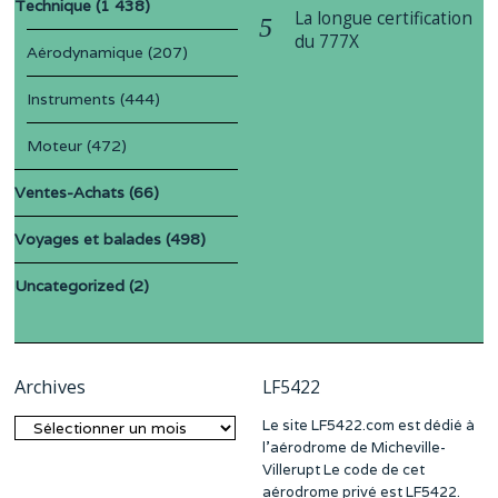
Technique
(1 438)
La longue certification
du 777X
Aérodynamique
(207)
Instruments
(444)
Moteur
(472)
Ventes-Achats
(66)
Voyages et balades
(498)
Uncategorized
(2)
Archives
LF5422
Le site LF5422.com est dédié à
Archives
l’aérodrome de Micheville-
Villerupt Le code de cet
aérodrome privé est LF5422.