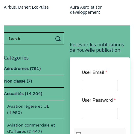
Airbus, Daher: EcoPulse
Aura Aero et son
développement
Search
for:
Recevoir les notifications
de nouvelle publication
Catégories
Aérodromes
(761)
User Email
*
Non classé
(7)
Actualités
(14 204)
User Password
*
Aviation légère et UL
(4 980)
Aviation commerciale et
d'affaires
(3 447)