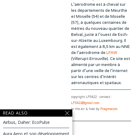
L’aérodrome est à cheval sur
les départements de Meurthe
et Moselle (54) et de Moselle
(57), à quelques centaines de
mètres du nouveau quartier de
Belval, juste à l’ouest de Esch-
sur-Alzette au Luxembourg. Il
est également à 8,5 km au NNE
de l’aérodrome de
LFAW
(Villerupt-Errouville). Ce site est
alimenté par un membre à
partir d’une veille de l’internet
sur les centres d’intérêt
aéronautiques et spatiaux.
copyright LF5422 · contact :
LF5422@gmail.com
In the air & host by
Pragmacom
READ ALSO
Airbus, Daher: EcoPulse
Aura Aero et son développement