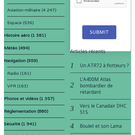
Aviation militaire
(4 247)
Espace
(536)
SUBMIT
Histoire aéro
(1 381)
Météo
(494)
Articles récents
Navigation
(559)
Un ATR72 à flotteurs ?
Radio
(161)
L’A400M Atlas
bombardier de
VFR
(163)
retardant
Photos et vidéos
(1 357)
Vers le Canadair DHC
Réglementation
(880)
515
Sécurité
(1 941)
Boulet et son Lama