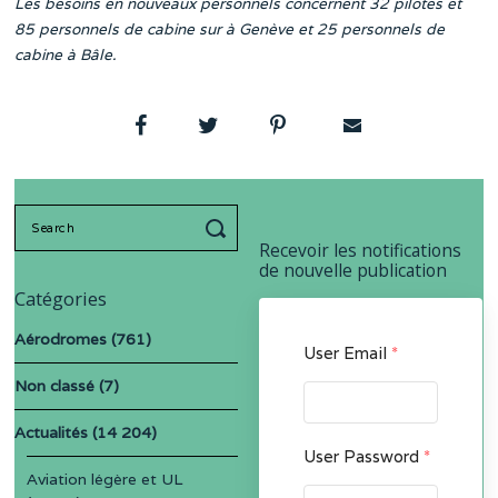
Les besoins en nouveaux personnels concernent 32 pilotes et
85 personnels de cabine sur à Genève et 25 personnels de
cabine à Bâle.
Search
for:
Recevoir les notifications
de nouvelle publication
Catégories
Aérodromes
(761)
User Email
*
Non classé
(7)
Actualités
(14 204)
User Password
*
Aviation légère et UL