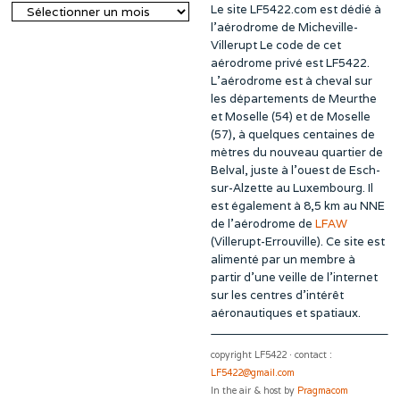
Le site LF5422.com est dédié à
Archives
l’aérodrome de Micheville-
Villerupt Le code de cet
aérodrome privé est LF5422.
L’aérodrome est à cheval sur
les départements de Meurthe
et Moselle (54) et de Moselle
(57), à quelques centaines de
mètres du nouveau quartier de
Belval, juste à l’ouest de Esch-
sur-Alzette au Luxembourg. Il
est également à 8,5 km au NNE
de l’aérodrome de
LFAW
(Villerupt-Errouville). Ce site est
alimenté par un membre à
partir d’une veille de l’internet
sur les centres d’intérêt
aéronautiques et spatiaux.
copyright LF5422 · contact :
LF5422@gmail.com
In the air & host by
Pragmacom