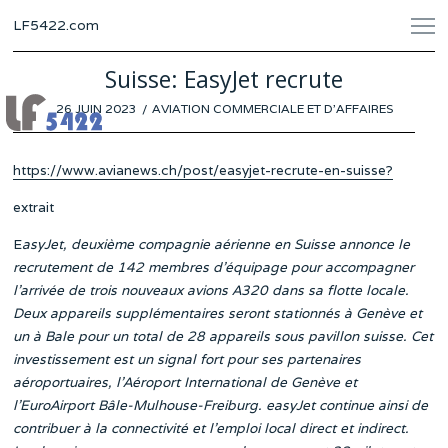
LF5422.com
Suisse: EasyJet recrute
POSTED
26 JUIN 2023
20
AVIATION COMMERCIALE ET D'AFFAIRES
ON
JUIN
2023
https://www.avianews.ch/post/easyjet-recrute-en-suisse?
extrait
E
asyJet, deuxième compagnie aérienne en Suisse annonce le
recrutement de 142 membres d’équipage pour accompagner
l’arrivée de trois nouveaux avions A320 dans sa flotte locale.
Deux appareils supplémentaires seront stationnés à Genève et
un à Bale pour un total de 28 appareils sous pavillon suisse. Cet
investissement est un signal fort pour ses partenaires
aéroportuaires, l’Aéroport International de Genève et
l’EuroAirport Bâle-Mulhouse-Freiburg. easyJet continue ainsi de
contribuer à la connectivité et l’emploi local direct et indirect.