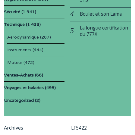
515
Sécurité
(1 941)
Boulet et son Lama
Technique
(1 438)
La longue certification
du 777X
Aérodynamique
(207)
Instruments
(444)
Moteur
(472)
Ventes-Achats
(66)
Voyages et balades
(498)
Uncategorized
(2)
Archives
LF5422