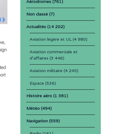
Aérodromes
(761)
Non classé
(7)
Actualités
(14 202)
Aviation légère et UL
(4 980)
Aviation commerciale et
d'affaires
(3 446)
Aviation militaire
(4 245)
Espace
(536)
Histoire aéro
(1 381)
Météo
(494)
Navigation
(559)
Radio
(161)