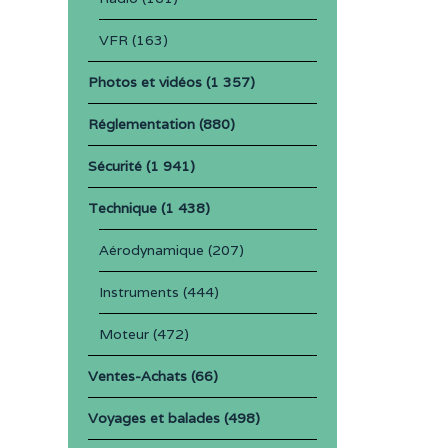
VFR
(163)
Photos et vidéos
(1 357)
Réglementation
(880)
Sécurité
(1 941)
Technique
(1 438)
Aérodynamique
(207)
Instruments
(444)
Moteur
(472)
Ventes-Achats
(66)
Voyages et balades
(498)