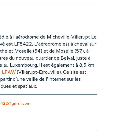
dié à l’aérodrome de Micheville-Villerupt Le
vé est LF5422. L’aérodrome est à cheval sur
he et Moselle (54) et de Moselle (57), à
es du nouveau quartier de Belval, juste à
te au Luxembourg. Il est également à 8,5 km
e
LFAW
(Villerupt-Errouville). Ce site est
rtir d’une veille de l’internet sur les
iques et spatiaux.
5422@gmail.com