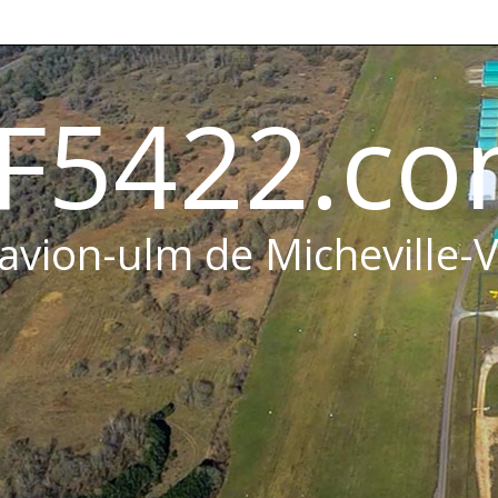
F5422.c
 avion-ulm de Micheville-V