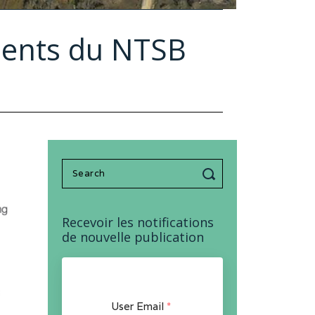
idents du NTSB
Search
for:
Recevoir les notifications
de nouvelle publication
User Email
*