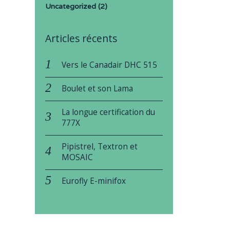
Uncategorized
(2)
Articles récents
Vers le Canadair DHC 515
Boulet et son Lama
La longue certification du
777X
Pipistrel, Textron et
MOSAIC
Eurofly E-minifox