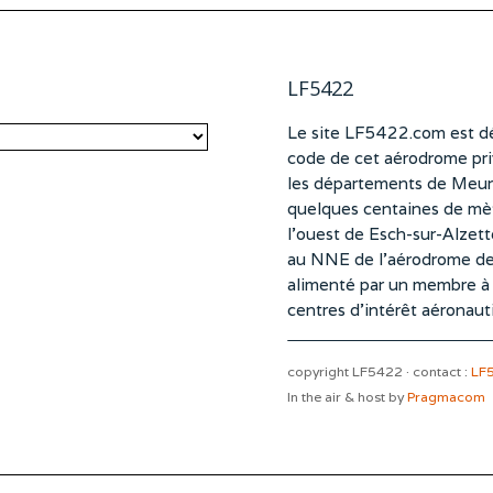
LF5422
Le site LF5422.com est dé
code de cet aérodrome pri
les départements de Meurt
quelques centaines de mètr
l’ouest de Esch-sur-Alzet
au NNE de l’aérodrome d
alimenté par un membre à pa
centres d’intérêt aéronaut
copyright LF5422 · contact :
LF
In the air & host by
Pragmacom