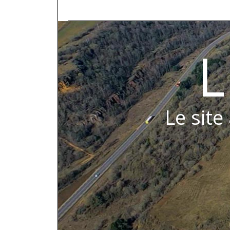
L
Le site