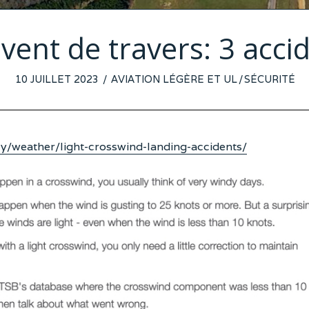
 vent de travers: 3 acc
POSTED
10 JUILLET 2023
8
AVIATION LÉGÈRE ET UL
/
SÉCURITÉ
ON
JUILLET
2023
y/weather/light-crosswind-landing-accidents/