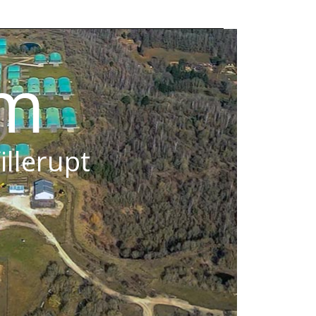
om
illerupt