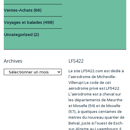
Ventes-Achats
(66)
Voyages et balades
(498)
Uncategorized
(2)
Archives
LF5422
Le site LF5422.com est dédié à
Archives
l’aérodrome de Micheville-
Villerupt Le code de cet
aérodrome privé est LF5422.
L’aérodrome est à cheval sur
les départements de Meurthe
et Moselle (54) et de Moselle
(57), à quelques centaines de
mètres du nouveau quartier de
Belval, juste à l’ouest de Esch-
sur-Alzette au Luxembourg. Il