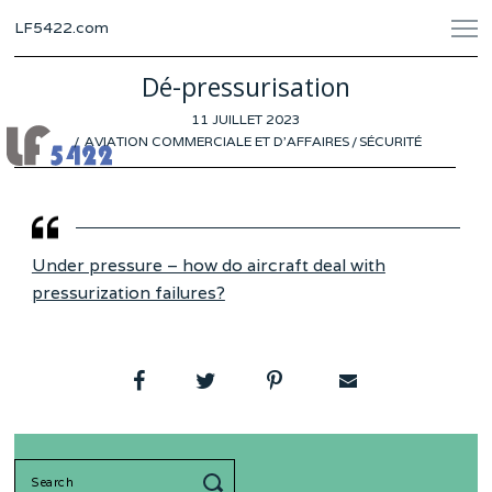
LF5422.com
Dé-pressurisation
POSTED
11 JUILLET 2023
8
ON
AVIATION COMMERCIALE ET D'AFFAIRES
JUILLET
/
SÉCURITÉ
2023
Under pressure – how do aircraft deal with
pressurization failures?
Search