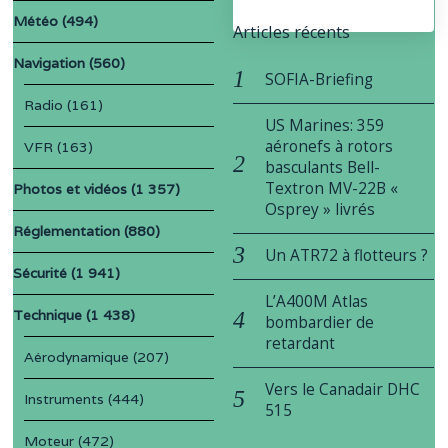
Météo
(494)
Articles récents
Navigation
(560)
SOFIA-Briefing
Radio
(161)
US Marines: 359
aéronefs à rotors
VFR
(163)
basculants Bell-
Textron MV-22B «
Photos et vidéos
(1 357)
Osprey » livrés
Réglementation
(880)
Un ATR72 à flotteurs ?
Sécurité
(1 941)
L’A400M Atlas
Technique
(1 438)
bombardier de
retardant
Aérodynamique
(207)
Vers le Canadair DHC
Instruments
(444)
515
Moteur
(472)