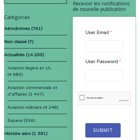
for:
Recevoir les notifications
de nouvelle publication
Catégories
Aérodromes
(761)
User Email
*
Non classé
(7)
Actualités
(14 205)
User Password
*
Aviation légère et UL
(4 980)
Aviation commerciale et
d'affaires
(3 447)
Aviation militaire
(4 248)
Espace
(536)
SUBMIT
Histoire aéro
(1 381)