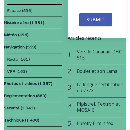
Espace
(536)
SUBMIT
Histoire aéro
(1 381)
Météo
(494)
Articles récents
Navigation
(559)
Vers le Canadair DHC
515
Radio
(161)
Boulet et son Lama
VFR
(163)
Photos et vidéos
(1 357)
La longue certification
du 777X
Réglementation
(880)
Pipistrel, Textron et
Sécurité
(1 941)
MOSAIC
Technique
(1 438)
Eurofly E-minifox