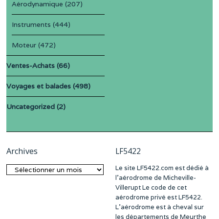
Aérodynamique
(207)
Instruments
(444)
Moteur
(472)
Ventes-Achats
(66)
Voyages et balades
(498)
Uncategorized
(2)
Archives
LF5422
Le site LF5422.com est dédié à
Archives
l’aérodrome de Micheville-
Villerupt Le code de cet
aérodrome privé est LF5422.
L’aérodrome est à cheval sur
les départements de Meurthe