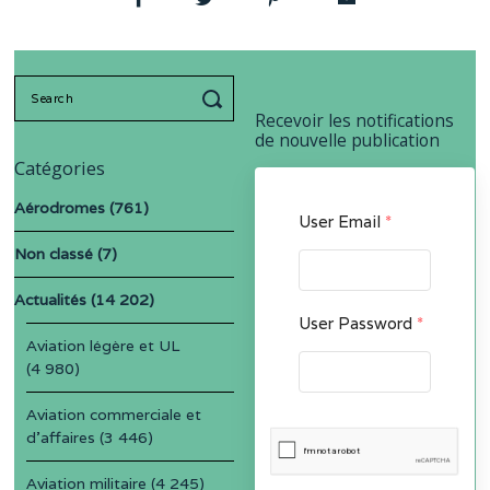
Search
for:
Recevoir les notifications
de nouvelle publication
Catégories
Aérodromes
(761)
User Email
*
Non classé
(7)
Actualités
(14 202)
User Password
*
Aviation légère et UL
(4 980)
Aviation commerciale et
d'affaires
(3 446)
Aviation militaire
(4 245)