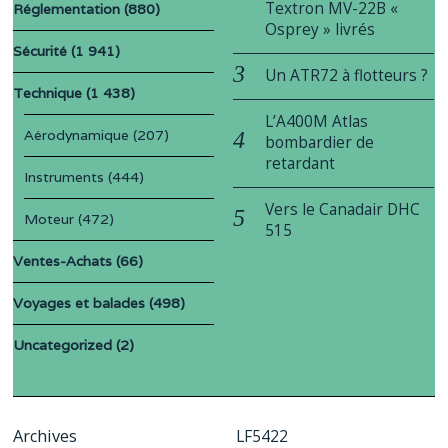
Textron MV-22B «
Réglementation
(880)
Osprey » livrés
Sécurité
(1 941)
Un ATR72 à flotteurs ?
Technique
(1 438)
L’A400M Atlas
Aérodynamique
(207)
bombardier de
retardant
Instruments
(444)
Vers le Canadair DHC
Moteur
(472)
515
Ventes-Achats
(66)
Voyages et balades
(498)
Uncategorized
(2)
Archives
LF5422