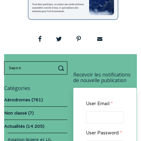
Search
for:
Recevoir les notifications
de nouvelle publication
Catégories
Aérodromes
(761)
User Email
*
Non classé
(7)
Actualités
(14 205)
User Password
*
Aviation légère et UL