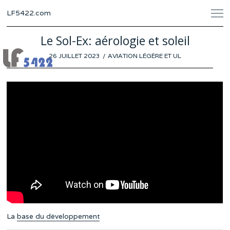
LF5422.com
Le Sol-Ex: aérologie et soleil
POSTED
26 JUILLET 2023
20
AVIATION LÉGÈRE ET UL
ON
JUILLET
2023
La
base du développement