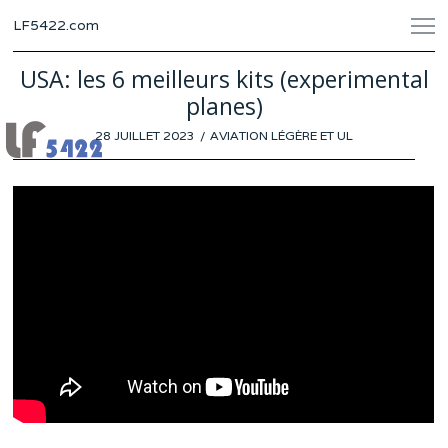
LF5422.com
USA: les 6 meilleurs kits (experimental
planes)
POSTED
28 JUILLET 2023
23
AVIATION LÉGÈRE ET UL
ON
JUILLET
2023