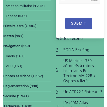
Aviation militaire
(4 248)
Espace
(536)
SUBMIT
Histoire aéro
(1 381)
Météo
(494)
Articles récents
Navigation
(560)
SOFIA-Briefing
Radio
(161)
US Marines: 359
aéronefs à rotors
VFR
(163)
basculants Bell-
Textron MV-22B «
Photos et vidéos
(1 357)
Osprey » livrés
Réglementation
(880)
Un ATR72 à flotteurs ?
Sécurité
(1 941)
L’A400M Atlas
Technique
(1 438)