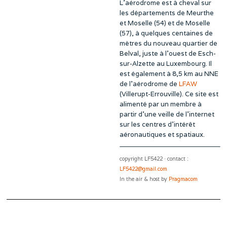
L’aérodrome est à cheval sur
les départements de Meurthe
et Moselle (54) et de Moselle
(57), à quelques centaines de
mètres du nouveau quartier de
Belval, juste à l’ouest de Esch-
sur-Alzette au Luxembourg. Il
est également à 8,5 km au NNE
de l’aérodrome de
LFAW
(Villerupt-Errouville). Ce site est
alimenté par un membre à
partir d’une veille de l’internet
sur les centres d’intérêt
aéronautiques et spatiaux.
copyright LF5422 · contact :
LF5422@gmail.com
In the air & host by
Pragmacom