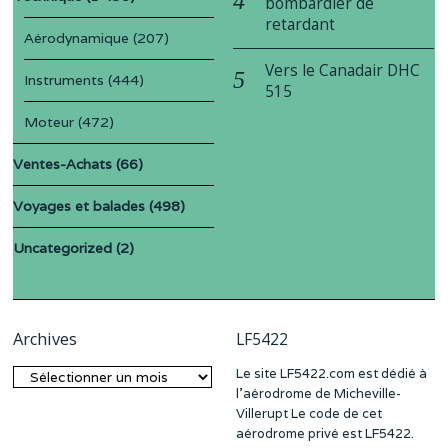
bombardier de
retardant
Aérodynamique
(207)
Vers le Canadair DHC
Instruments
(444)
515
Moteur
(472)
Ventes-Achats
(66)
Voyages et balades
(498)
Uncategorized
(2)
Archives
LF5422
Le site LF5422.com est dédié à
Archives
l’aérodrome de Micheville-
Villerupt Le code de cet
aérodrome privé est LF5422.