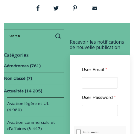
Search
for:
Recevoir les notifications
de nouvelle publication
Catégories
Aérodromes
(761)
User Email
*
Non classé
(7)
Actualités
(14 205)
User Password
*
Aviation légère et UL
(4 980)
Aviation commerciale et
d'affaires
(3 447)