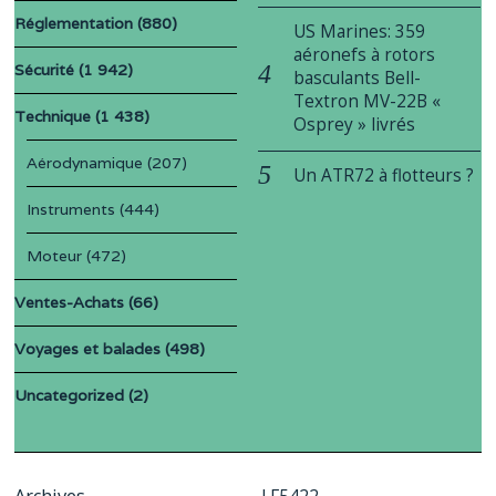
Réglementation
(880)
US Marines: 359
aéronefs à rotors
Sécurité
(1 942)
basculants Bell-
Textron MV-22B «
Technique
(1 438)
Osprey » livrés
Aérodynamique
(207)
Un ATR72 à flotteurs ?
Instruments
(444)
Moteur
(472)
Ventes-Achats
(66)
Voyages et balades
(498)
Uncategorized
(2)