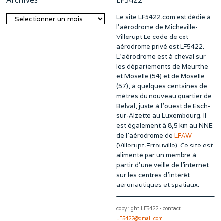
Archives
LF5422
Le site LF5422.com est dédié à
Archives
l’aérodrome de Micheville-
Villerupt Le code de cet
aérodrome privé est LF5422.
L’aérodrome est à cheval sur
les départements de Meurthe
et Moselle (54) et de Moselle
(57), à quelques centaines de
mètres du nouveau quartier de
Belval, juste à l’ouest de Esch-
sur-Alzette au Luxembourg. Il
est également à 8,5 km au NNE
de l’aérodrome de
LFAW
(Villerupt-Errouville). Ce site est
alimenté par un membre à
partir d’une veille de l’internet
sur les centres d’intérêt
aéronautiques et spatiaux.
copyright LF5422 · contact :
LF5422@gmail.com