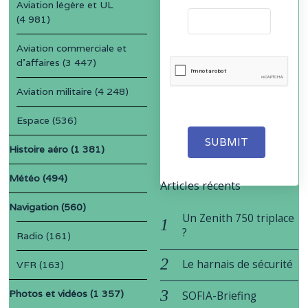
Aviation légère et UL
(4 981)
Aviation commerciale et
d'affaires
(3 447)
Aviation militaire
(4 248)
Espace
(536)
SUBMIT
Histoire aéro
(1 381)
Météo
(494)
Articles récents
Navigation
(560)
Un Zenith 750 triplace
?
Radio
(161)
Le harnais de sécurité
VFR
(163)
Photos et vidéos
(1 357)
SOFIA-Briefing