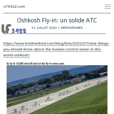
LF5422.com
Oshkosh Fly-in: un solide ATC
POSTED
31 JUILLET 2023
25
AÉRODROMES
ON
JUILLET
2023
https://www.boldmethod.com/blog/lists/2022/07/nine-things-
you-should-know-about-the-busiest-control-tower-in-the-
world-oshkosh/