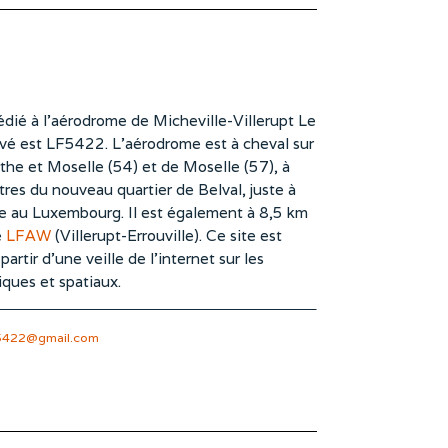
dié à l’aérodrome de Micheville-Villerupt Le
vé est LF5422. L’aérodrome est à cheval sur
he et Moselle (54) et de Moselle (57), à
es du nouveau quartier de Belval, juste à
te au Luxembourg. Il est également à 8,5 km
e
LFAW
(Villerupt-Errouville). Ce site est
rtir d’une veille de l’internet sur les
iques et spatiaux.
5422@gmail.com