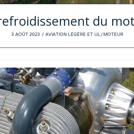
refroidissement du mo
POSTED
3 AOÛT 2023
2
AVIATION LÉGÈRE ET UL
/
MOTEUR
ON
AOÛT
2023