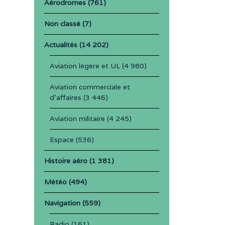
Aérodromes
(761)
Non classé
(7)
Actualités
(14 202)
Aviation légère et UL
(4 980)
Aviation commerciale et
d'affaires
(3 446)
Aviation militaire
(4 245)
Espace
(536)
Histoire aéro
(1 381)
Météo
(494)
Navigation
(559)
Radio
(161)