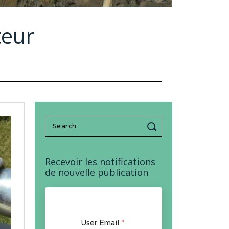
teur
Search
for:
Recevoir les notifications
de nouvelle publication
User Email
*