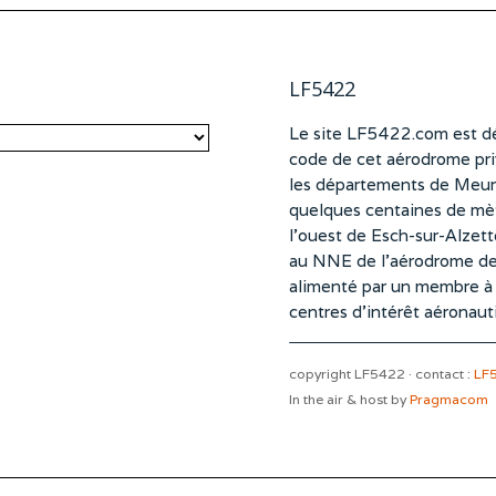
LF5422
Le site LF5422.com est dé
code de cet aérodrome pri
les départements de Meurt
quelques centaines de mètr
l’ouest de Esch-sur-Alzet
au NNE de l’aérodrome d
alimenté par un membre à pa
centres d’intérêt aéronaut
copyright LF5422 · contact :
LF
In the air & host by
Pragmacom