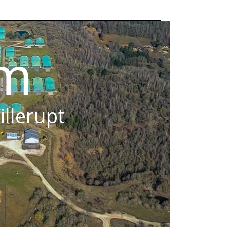
om
illerupt