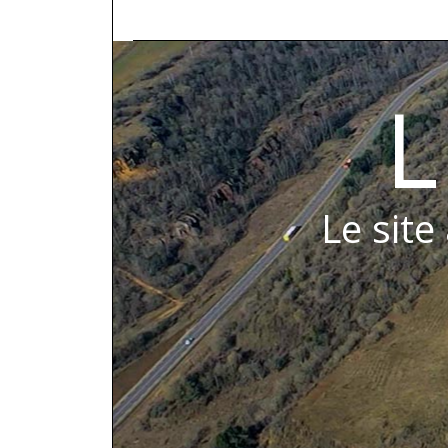
L
Le site