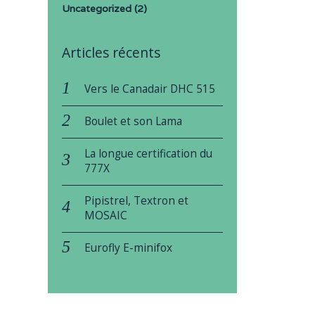
Uncategorized
(2)
Articles récents
Vers le Canadair DHC 515
Boulet et son Lama
La longue certification du
777X
Pipistrel, Textron et
MOSAIC
Eurofly E-minifox