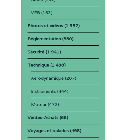
VFR
(163)
Photos et vidéos
(1 357)
Réglementation
(880)
Sécurité
(1 941)
Technique
(1 438)
Aérodynamique
(207)
Instruments
(444)
Moteur
(472)
Ventes-Achats
(66)
Voyages et balades
(498)