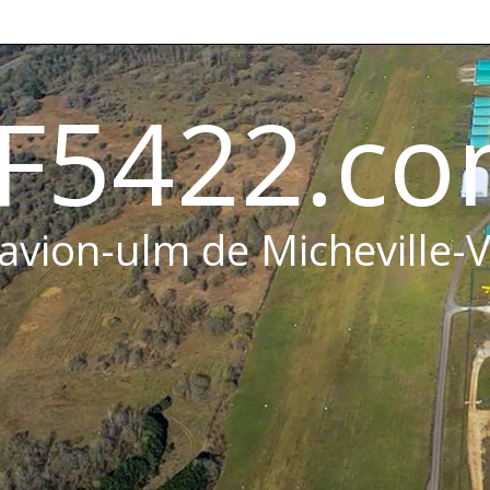
F5422.c
 avion-ulm de Micheville-V