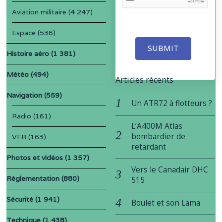
Aviation militaire
(4 247)
Espace
(536)
SUBMIT
Histoire aéro
(1 381)
Météo
(494)
Articles récents
Navigation
(559)
Un ATR72 à flotteurs ?
Radio
(161)
L’A400M Atlas
bombardier de
VFR
(163)
retardant
Photos et vidéos
(1 357)
Vers le Canadair DHC
Réglementation
(880)
515
Sécurité
(1 941)
Boulet et son Lama
Technique
(1 438)