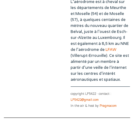
L’aérodrome est à cheval sur
les départements de Meurthe
et Moselle (54) et de Moselle
(57), à quelques centaines de
mètres du nouveau quartier de
Belval, juste à l’ouest de Esch-
sur-Alzette au Luxembourg. Il
est également à 8,5 km au NNE
de l’aérodrome de
LFAW
(Villerupt-Errouville). Ce site est
alimenté par un membre à
partir d’une veille de l’internet
sur les centres d’intérêt
aéronautiques et spatiaux.
copyright LF5422 · contact :
LF5422@gmail.com
In the air & host by
Pragmacom