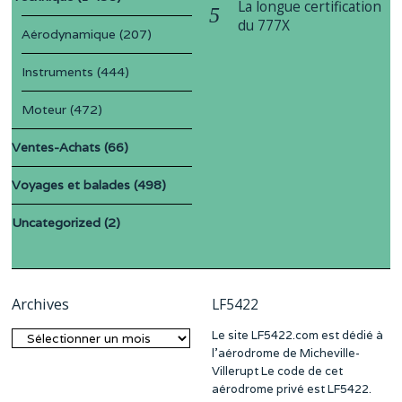
La longue certification
du 777X
Aérodynamique
(207)
Instruments
(444)
Moteur
(472)
Ventes-Achats
(66)
Voyages et balades
(498)
Uncategorized
(2)
Archives
LF5422
Le site LF5422.com est dédié à
Archives
l’aérodrome de Micheville-
Villerupt Le code de cet
aérodrome privé est LF5422.