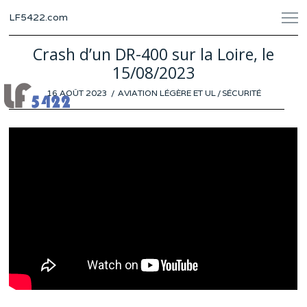
LF5422.com
Crash d’un DR-400 sur la Loire, le
15/08/2023
POSTED
16 AOÛT 2023
16
AVIATION LÉGÈRE ET UL
/
SÉCURITÉ
ON
AOÛT
2023