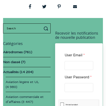
Search
for:
Recevoir les notifications
de nouvelle publication
Catégories
Aérodromes
(761)
User Email
*
Non classé
(7)
Actualités
(14 204)
User Password
*
Aviation légère et UL
(4 980)
Aviation commerciale et
d'affaires
(3 447)