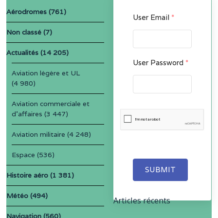
Aérodromes
(761)
User Email
*
Non classé
(7)
Actualités
(14 205)
User Password
*
Aviation légère et UL
(4 980)
Aviation commerciale et
d'affaires
(3 447)
Aviation militaire
(4 248)
Espace
(536)
SUBMIT
Histoire aéro
(1 381)
Météo
(494)
Articles récents
Navigation
(560)