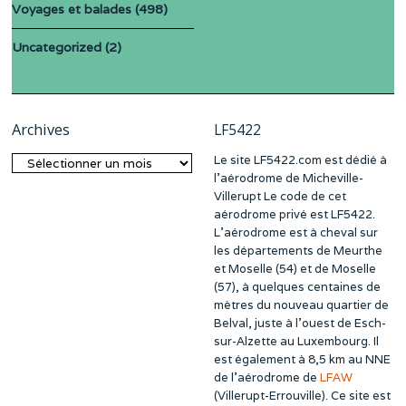
Voyages et balades
(498)
Uncategorized
(2)
Archives
LF5422
Le site LF5422.com est dédié à
Archives
l’aérodrome de Micheville-
Villerupt Le code de cet
aérodrome privé est LF5422.
L’aérodrome est à cheval sur
les départements de Meurthe
et Moselle (54) et de Moselle
(57), à quelques centaines de
mètres du nouveau quartier de
Belval, juste à l’ouest de Esch-
sur-Alzette au Luxembourg. Il
est également à 8,5 km au NNE
de l’aérodrome de
LFAW
(Villerupt-Errouville). Ce site est