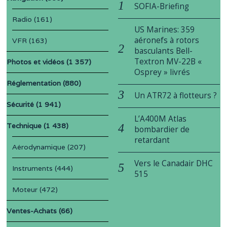
SOFIA-Briefing
Radio
(161)
US Marines: 359
aéronefs à rotors
VFR
(163)
basculants Bell-
Textron MV-22B «
Photos et vidéos
(1 357)
Osprey » livrés
Réglementation
(880)
Un ATR72 à flotteurs ?
Sécurité
(1 941)
L’A400M Atlas
Technique
(1 438)
bombardier de
retardant
Aérodynamique
(207)
Vers le Canadair DHC
Instruments
(444)
515
Moteur
(472)
Ventes-Achats
(66)