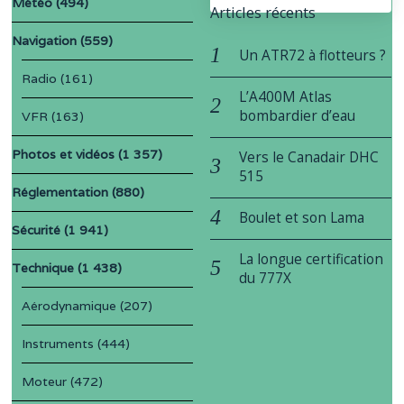
Météo
(494)
Articles récents
Navigation
(559)
Un ATR72 à flotteurs ?
Radio
(161)
L’A400M Atlas
bombardier d’eau
VFR
(163)
Photos et vidéos
(1 357)
Vers le Canadair DHC
515
Réglementation
(880)
Boulet et son Lama
Sécurité
(1 941)
La longue certification
Technique
(1 438)
du 777X
Aérodynamique
(207)
Instruments
(444)
Moteur
(472)