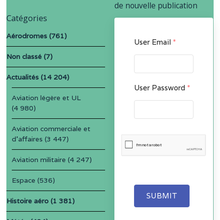
de nouvelle publication
Catégories
Aérodromes
(761)
User Email
*
Non classé
(7)
Actualités
(14 204)
User Password
*
Aviation légère et UL
(4 980)
Aviation commerciale et
d'affaires
(3 447)
Aviation militaire
(4 247)
Espace
(536)
SUBMIT
Histoire aéro
(1 381)