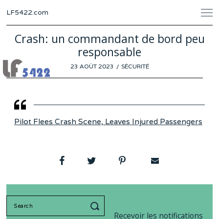
LF5422.com
Crash: un commandant de bord peu
responsable
POSTED
23 AOÛT 2023
17
SÉCURITÉ
ON
AOÛT
2023
Pilot Flees Crash Scene, Leaves Injured Passengers
Search
for:
Recevoir les notifications