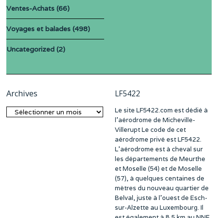
Ventes-Achats
(66)
Voyages et balades
(498)
Uncategorized
(2)
Archives
LF5422
Le site LF5422.com est dédié à
Archives
l’aérodrome de Micheville-
Villerupt Le code de cet
aérodrome privé est LF5422.
L’aérodrome est à cheval sur
les départements de Meurthe
et Moselle (54) et de Moselle
(57), à quelques centaines de
mètres du nouveau quartier de
Belval, juste à l’ouest de Esch-
sur-Alzette au Luxembourg. Il
est également à 8,5 km au NNE