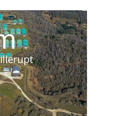
om
illerupt