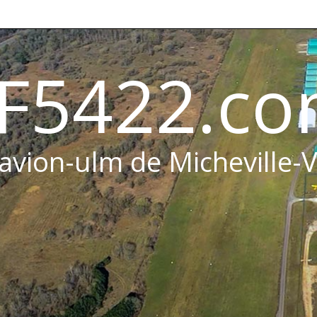
F5422.c
 avion-ulm de Micheville-V