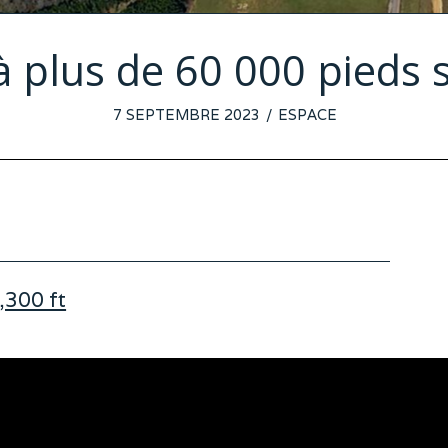
 plus de 60 000 pieds 
POSTED
7 SEPTEMBRE 2023
30
ESPACE
ON
AOÛT
2023
,300 ft