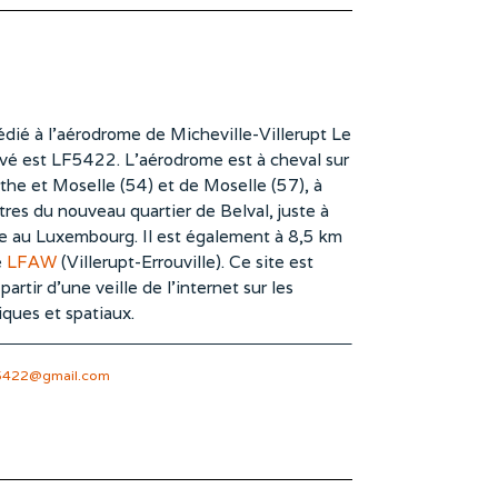
dié à l’aérodrome de Micheville-Villerupt Le
vé est LF5422. L’aérodrome est à cheval sur
he et Moselle (54) et de Moselle (57), à
es du nouveau quartier de Belval, juste à
te au Luxembourg. Il est également à 8,5 km
e
LFAW
(Villerupt-Errouville). Ce site est
rtir d’une veille de l’internet sur les
iques et spatiaux.
5422@gmail.com