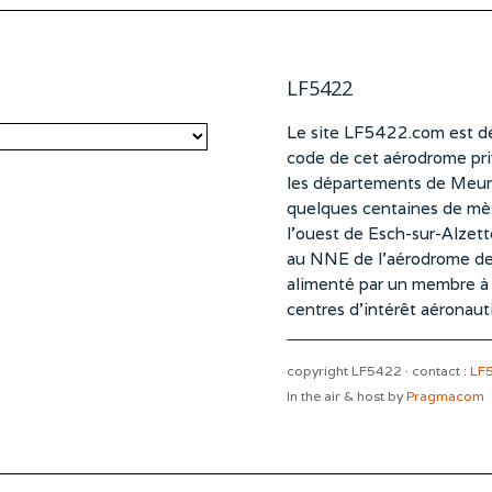
LF5422
Le site LF5422.com est dé
code de cet aérodrome pri
les départements de Meurt
quelques centaines de mètr
l’ouest de Esch-sur-Alzet
au NNE de l’aérodrome d
alimenté par un membre à pa
centres d’intérêt aéronaut
copyright LF5422 · contact :
LF
In the air & host by
Pragmacom