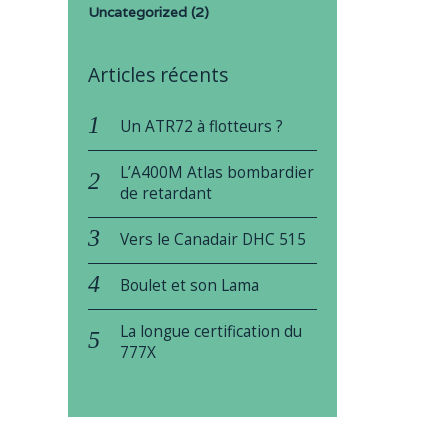
Uncategorized
(2)
Articles récents
Un ATR72 à flotteurs ?
L’A400M Atlas bombardier
de retardant
Vers le Canadair DHC 515
Boulet et son Lama
La longue certification du
777X