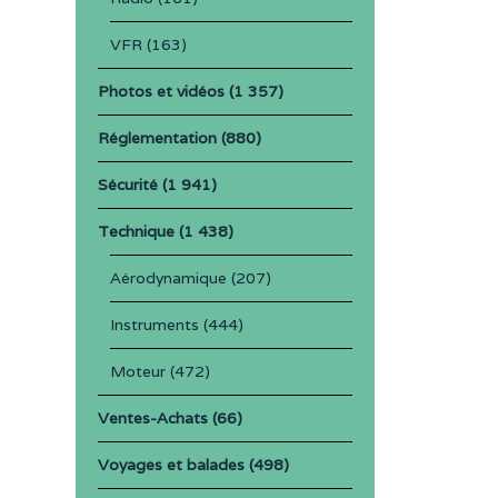
VFR
(163)
Photos et vidéos
(1 357)
Réglementation
(880)
Sécurité
(1 941)
Technique
(1 438)
Aérodynamique
(207)
Instruments
(444)
Moteur
(472)
Ventes-Achats
(66)
Voyages et balades
(498)