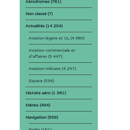
Aérodromes
(761)
Non classé
(7)
Actualités
(14 204)
Aviation légère et UL
(4 980)
Aviation commerciale et
d'affaires
(3 447)
Aviation militaire
(4 247)
Espace
(536)
Histoire aéro
(1 381)
Météo
(494)
Navigation
(559)
Radio
(161)