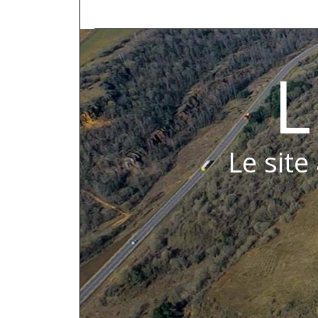
L
Le site