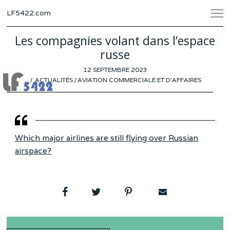
LF5422.com
Les compagnies volant dans l’espace
russe
POSTED
12 SEPTEMBRE 2023
2
ON
ACTUALITÉS
/
AVIATION COMMERCIALE ET D'AFFAIRES
SEPTEMBRE
2023
Which major airlines are still flying over Russian
airspace?