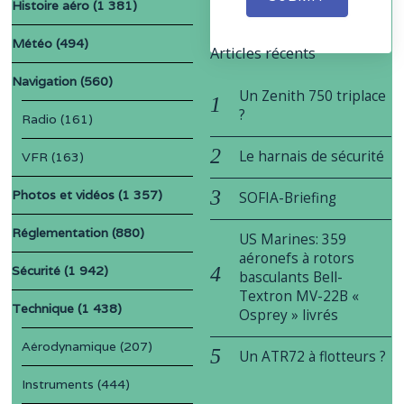
Histoire aéro
(1 381)
Météo
(494)
Articles récents
Navigation
(560)
Un Zenith 750 triplace
?
Radio
(161)
Le harnais de sécurité
VFR
(163)
Photos et vidéos
(1 357)
SOFIA-Briefing
Réglementation
(880)
US Marines: 359
aéronefs à rotors
Sécurité
(1 942)
basculants Bell-
Textron MV-22B «
Technique
(1 438)
Osprey » livrés
Aérodynamique
(207)
Un ATR72 à flotteurs ?
Instruments
(444)