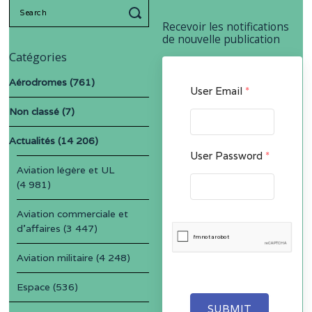
Search
for:
Recevoir les notifications
de nouvelle publication
Catégories
Aérodromes
(761)
User Email
*
Non classé
(7)
Actualités
(14 206)
User Password
*
Aviation légère et UL
(4 981)
Aviation commerciale et
d'affaires
(3 447)
Aviation militaire
(4 248)
Espace
(536)
SUBMIT