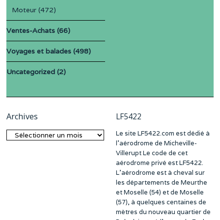
Moteur
(472)
Ventes-Achats
(66)
Voyages et balades
(498)
Uncategorized
(2)
Archives
LF5422
Le site LF5422.com est dédié à
Archives
l’aérodrome de Micheville-
Villerupt Le code de cet
aérodrome privé est LF5422.
L’aérodrome est à cheval sur
les départements de Meurthe
et Moselle (54) et de Moselle
(57), à quelques centaines de
mètres du nouveau quartier de