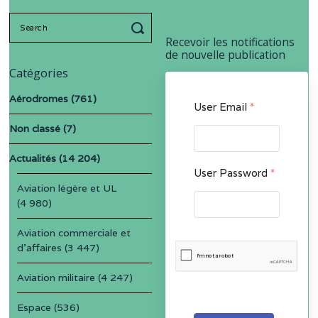
Search
for:
Recevoir les notifications
de nouvelle publication
Catégories
Aérodromes
(761)
User Email
*
Non classé
(7)
Actualités
(14 204)
User Password
*
Aviation légère et UL
(4 980)
Aviation commerciale et
d'affaires
(3 447)
Aviation militaire
(4 247)
Espace
(536)