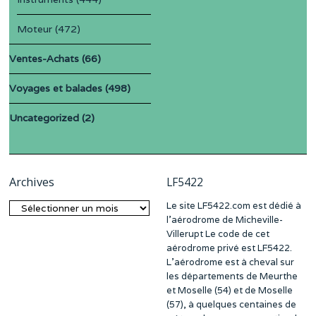
Moteur
(472)
Ventes-Achats
(66)
Voyages et balades
(498)
Uncategorized
(2)
Archives
LF5422
Le site LF5422.com est dédié à
Archives
l’aérodrome de Micheville-
Villerupt Le code de cet
aérodrome privé est LF5422.
L’aérodrome est à cheval sur
les départements de Meurthe
et Moselle (54) et de Moselle
(57), à quelques centaines de