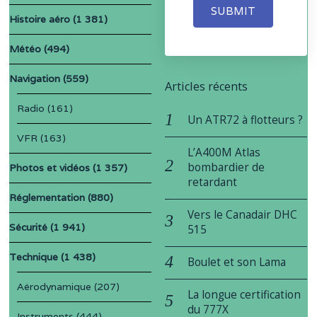
SUBMIT
Histoire aéro
(1 381)
Météo
(494)
Navigation
(559)
Articles récents
Radio
(161)
Un ATR72 à flotteurs ?
VFR
(163)
L’A400M Atlas
bombardier de
Photos et vidéos
(1 357)
retardant
Réglementation
(880)
Vers le Canadair DHC
Sécurité
(1 941)
515
Technique
(1 438)
Boulet et son Lama
Aérodynamique
(207)
La longue certification
du 777X
Instruments
(444)