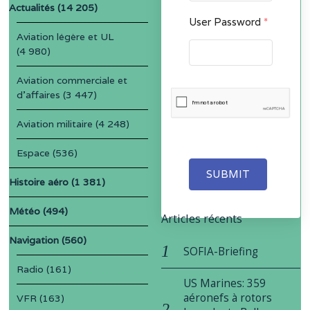
Actualités
(14 205)
User Password
*
Aviation légère et UL
(4 980)
Aviation commerciale et
d'affaires
(3 447)
Aviation militaire
(4 248)
Espace
(536)
SUBMIT
Histoire aéro
(1 381)
Météo
(494)
Articles récents
Navigation
(560)
SOFIA-Briefing
Radio
(161)
US Marines: 359
aéronefs à rotors
VFR
(163)