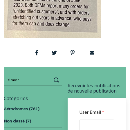
Search
for:
Recevoir les notifications
de nouvelle publication
Catégories
Aérodromes
(761)
User Email
*
Non classé
(7)