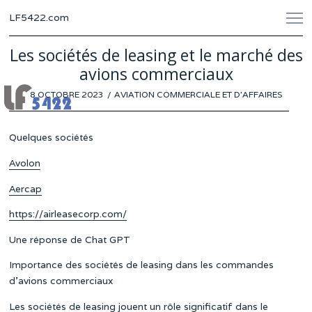
LF5422.com
Les sociétés de leasing et le marché des
avions commerciaux
POSTED
8 OCTOBRE 2023
1
AVIATION COMMERCIALE ET D'AFFAIRES
ON
OCTOBRE
2023
Quelques sociétés
Avolon
Aercap
https://airleasecorp.com/
Une réponse de Chat GPT
Importance des sociétés de leasing dans les commandes
d’avions commerciaux
Les sociétés de leasing jouent un rôle significatif dans le