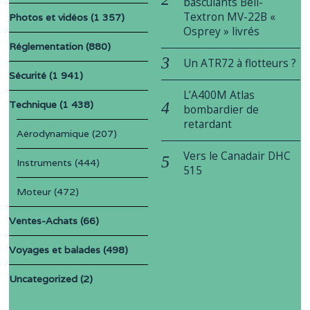
basculants Bell-
Textron MV-22B «
Photos et vidéos
(1 357)
Osprey » livrés
Réglementation
(880)
Un ATR72 à flotteurs ?
Sécurité
(1 941)
L’A400M Atlas
Technique
(1 438)
bombardier de
retardant
Aérodynamique
(207)
Vers le Canadair DHC
Instruments
(444)
515
Moteur
(472)
Ventes-Achats
(66)
Voyages et balades
(498)
Uncategorized
(2)