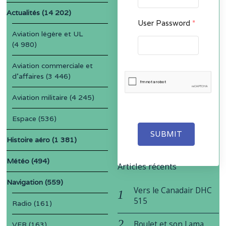
Actualités
(14 202)
User Password
*
Aviation légère et UL
(4 980)
Aviation commerciale et
d'affaires
(3 446)
Aviation militaire
(4 245)
Espace
(536)
SUBMIT
Histoire aéro
(1 381)
Météo
(494)
Articles récents
Navigation
(559)
Vers le Canadair DHC
515
Radio
(161)
Boulet et son Lama
VFR
(163)