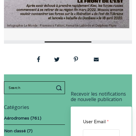
Search
for:
Recevoir les notifications
de nouvelle publication
Catégories
Aérodromes
(761)
User Email
*
Non classé
(7)