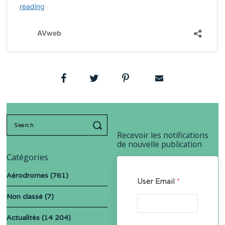
Search
for:
Recevoir les notifications
de nouvelle publication
Catégories
Aérodromes
(761)
User Email
*
Non classé
(7)
Actualités
(14 204)