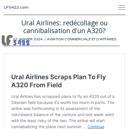
LF5422.com
Ural Airlines: redécollage ou
cannibalisation d’un A320?
POSTED
22 JANVIER 2024
23
AVIATION COMMERCIALE ET D'AFFAIRES
ON
JANVIER
2024