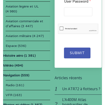
User Password
*
Aviation légère et UL
(4 980)
Aviation commerciale et
d'affaires
(3 447)
Aviation militaire
(4 247)
Espace
(536)
SUBMIT
Histoire aéro
(1 381)
Météo
(494)
Navigation
(559)
Articles récents
Radio
(161)
Un ATR72 à flotteurs ?
VFR
(163)
L’A400M Atlas
bombardier de
Photos et vidéos
(1 357)