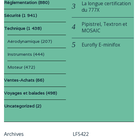
Réglementation
(880)
La longue certification
du 777X
Sécurité
(1 941)
Pipistrel, Textron et
Technique
(1 438)
MOSAIC
Aérodynamique
(207)
Eurofly E-minifox
Instruments
(444)
Moteur
(472)
Ventes-Achats
(66)
Voyages et balades
(498)
Uncategorized
(2)
Archives
LF5422