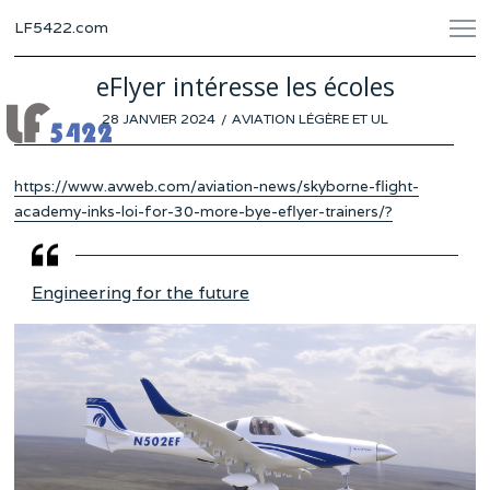
LF5422.com
eFlyer intéresse les écoles
POSTED
28 JANVIER 2024
25
AVIATION LÉGÈRE ET UL
ON
JANVIER
2024
https://www.avweb.com/aviation-news/skyborne-flight-
academy-inks-loi-for-30-more-bye-eflyer-trainers/?
Engineering for the future