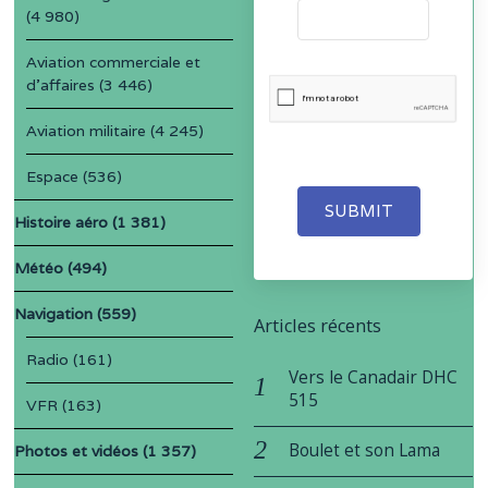
(4 980)
Aviation commerciale et
d'affaires
(3 446)
Aviation militaire
(4 245)
Espace
(536)
SUBMIT
Histoire aéro
(1 381)
Météo
(494)
Navigation
(559)
Articles récents
Radio
(161)
Vers le Canadair DHC
515
VFR
(163)
Boulet et son Lama
Photos et vidéos
(1 357)