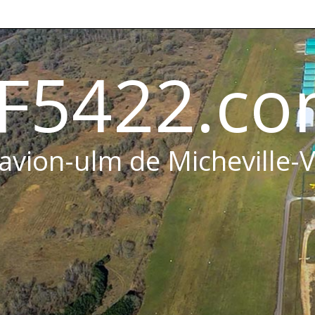
F5422.c
 avion-ulm de Micheville-V