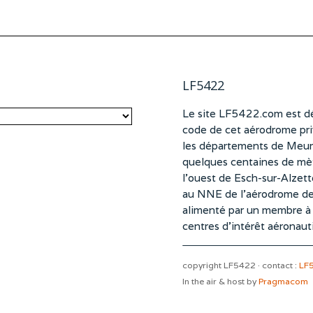
LF5422
Le site LF5422.com est dé
code de cet aérodrome pri
les départements de Meurt
quelques centaines de mètr
l’ouest de Esch-sur-Alzet
au NNE de l’aérodrome d
alimenté par un membre à pa
centres d’intérêt aéronaut
copyright LF5422 · contact :
LF
In the air & host by
Pragmacom