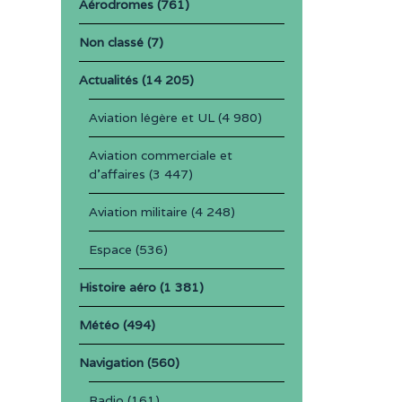
Aérodromes
(761)
Non classé
(7)
Actualités
(14 205)
Aviation légère et UL
(4 980)
Aviation commerciale et
d'affaires
(3 447)
Aviation militaire
(4 248)
Espace
(536)
Histoire aéro
(1 381)
Météo
(494)
Navigation
(560)
Radio
(161)