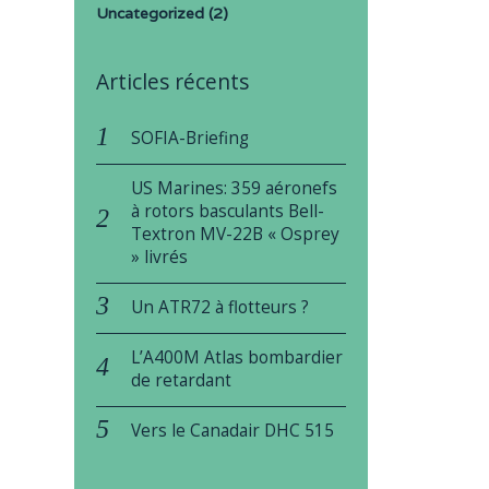
Uncategorized
(2)
Articles récents
SOFIA-Briefing
US Marines: 359 aéronefs
à rotors basculants Bell-
Textron MV-22B « Osprey
» livrés
Un ATR72 à flotteurs ?
L’A400M Atlas bombardier
de retardant
Vers le Canadair DHC 515