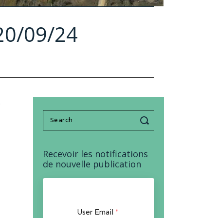
20/09/24
e
Search
for:
Recevoir les notifications
de nouvelle publication
User Email
*