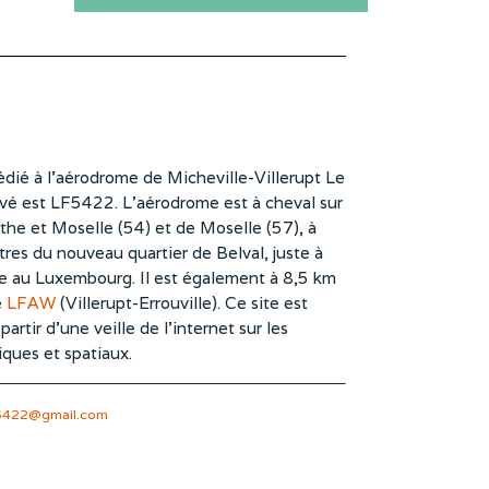
dié à l’aérodrome de Micheville-Villerupt Le
vé est LF5422. L’aérodrome est à cheval sur
he et Moselle (54) et de Moselle (57), à
es du nouveau quartier de Belval, juste à
te au Luxembourg. Il est également à 8,5 km
e
LFAW
(Villerupt-Errouville). Ce site est
rtir d’une veille de l’internet sur les
iques et spatiaux.
5422@gmail.com