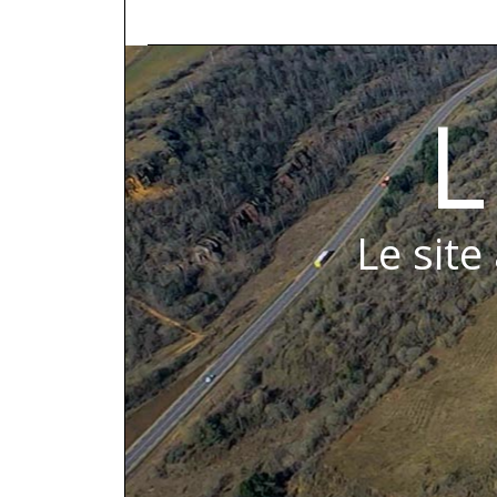
L
Le site