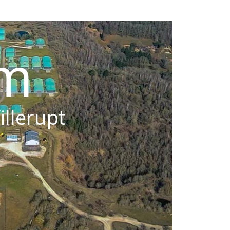
om
illerupt