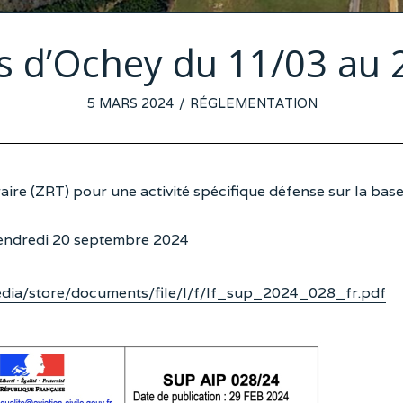
s d’Ochey du 11/03 au 
POSTED
5 MARS 2024
1
RÉGLEMENTATION
ON
MARS
2024
re (ZRT) pour une activité spécifique défense sur la bas
Vendredi 20 septembre 2024
/media/store/documents/file/l/f/lf_sup_2024_028_fr.pdf