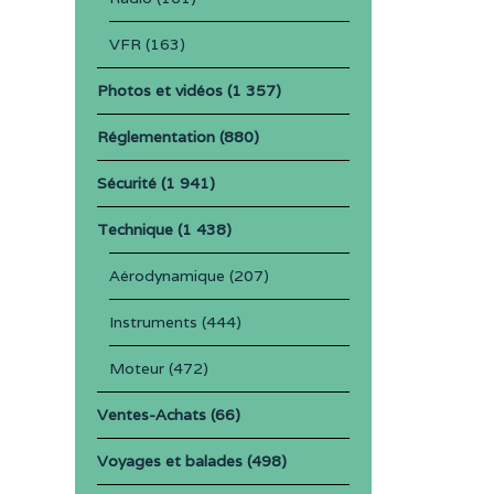
VFR
(163)
Photos et vidéos
(1 357)
Réglementation
(880)
Sécurité
(1 941)
Technique
(1 438)
Aérodynamique
(207)
Instruments
(444)
Moteur
(472)
Ventes-Achats
(66)
Voyages et balades
(498)