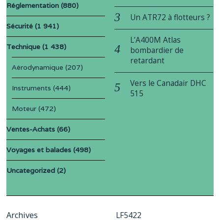
Réglementation
(880)
Un ATR72 à flotteurs ?
Sécurité
(1 941)
L’A400M Atlas
Technique
(1 438)
bombardier de
retardant
Aérodynamique
(207)
Vers le Canadair DHC
Instruments
(444)
515
Moteur
(472)
Ventes-Achats
(66)
Voyages et balades
(498)
Uncategorized
(2)
Archives
LF5422