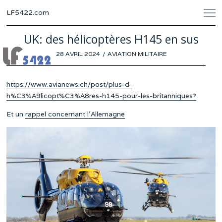
LF5422.com
UK: des hélicoptères H145 en sus
POSTED
28 AVRIL 2024
23
AVIATION MILITAIRE
ON
AVRIL
2024
https://www.avianews.ch/post/plus-d-
h%C3%A9licopt%C3%A8res-h145-pour-les-britanniques?
Et un
rappel concernant l’Allemagne