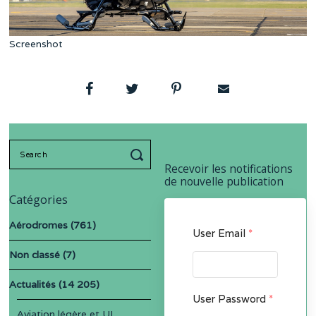
Screenshot
Search
for:
Recevoir les notifications
de nouvelle publication
Catégories
Aérodromes
(761)
User Email
*
Non classé
(7)
Actualités
(14 205)
User Password
*
Aviation légère et UL