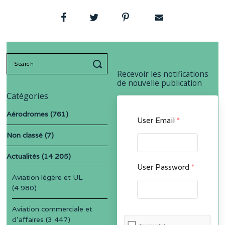
Search
for:
Recevoir les notifications
de nouvelle publication
Catégories
Aérodromes
(761)
User Email
*
Non classé
(7)
Actualités
(14 205)
User Password
*
Aviation légère et UL
(4 980)
Aviation commerciale et
d'affaires
(3 447)