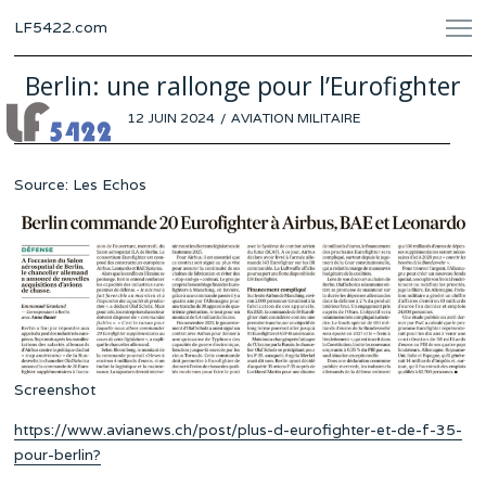
LF5422.com
Berlin: une rallonge pour l’Eurofighter
POSTED
12 JUIN 2024
8
AVIATION MILITAIRE
ON
JUIN
2024
Source: Les Echos
Screenshot
https://www.avianews.ch/post/plus-d-eurofighter-et-de-f-35-
pour-berlin?