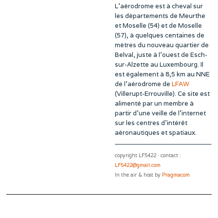
L’aérodrome est à cheval sur
les départements de Meurthe
et Moselle (54) et de Moselle
(57), à quelques centaines de
mètres du nouveau quartier de
Belval, juste à l’ouest de Esch-
sur-Alzette au Luxembourg. Il
est également à 8,5 km au NNE
de l’aérodrome de
LFAW
(Villerupt-Errouville). Ce site est
alimenté par un membre à
partir d’une veille de l’internet
sur les centres d’intérêt
aéronautiques et spatiaux.
copyright LF5422 · contact :
LF5422@gmail.com
In the air & host by
Pragmacom