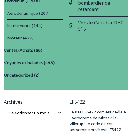
Technique
(1 438)
bombardier de
retardant
Aérodynamique
(207)
Vers le Canadair DHC
Instruments
(444)
515
Moteur
(472)
Ventes-Achats
(66)
Voyages et balades
(498)
Uncategorized
(2)
Archives
LF5422
Le site LF5422.com est dédié à
Archives
l’aérodrome de Micheville-
Villerupt Le code de cet
aérodrome privé est LF5422.