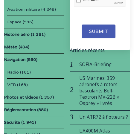
Aviation militaire
(4 248)
Espace
(536)
SUBMIT
Histoire aéro
(1 381)
Météo
(494)
Articles récents
Navigation
(560)
SOFIA-Briefing
Radio
(161)
US Marines: 359
aéronefs à rotors
VFR
(163)
basculants Bell-
Textron MV-22B «
Photos et vidéos
(1 357)
Osprey » livrés
Réglementation
(880)
Un ATR72 à flotteurs ?
Sécurité
(1 941)
L’A400M Atlas