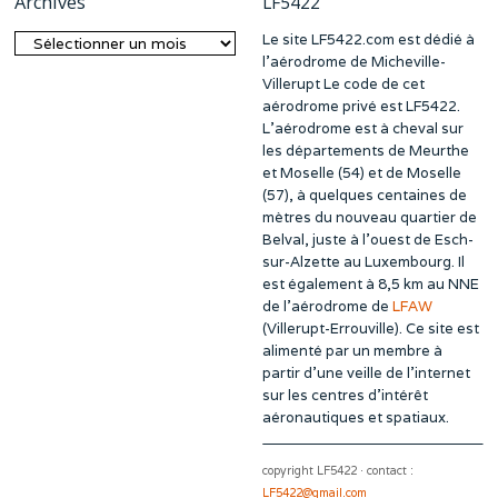
Archives
LF5422
Le site LF5422.com est dédié à
Archives
l’aérodrome de Micheville-
Villerupt Le code de cet
aérodrome privé est LF5422.
L’aérodrome est à cheval sur
les départements de Meurthe
et Moselle (54) et de Moselle
(57), à quelques centaines de
mètres du nouveau quartier de
Belval, juste à l’ouest de Esch-
sur-Alzette au Luxembourg. Il
est également à 8,5 km au NNE
de l’aérodrome de
LFAW
(Villerupt-Errouville). Ce site est
alimenté par un membre à
partir d’une veille de l’internet
sur les centres d’intérêt
aéronautiques et spatiaux.
copyright LF5422 · contact :
LF5422@gmail.com