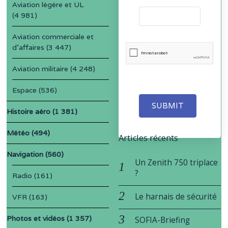
Aviation légère et UL
(4 981)
Aviation commerciale et
d'affaires
(3 447)
Aviation militaire
(4 248)
Espace
(536)
SUBMIT
Histoire aéro
(1 381)
Météo
(494)
Articles récents
Navigation
(560)
Un Zenith 750 triplace
?
Radio
(161)
Le harnais de sécurité
VFR
(163)
Photos et vidéos
(1 357)
SOFIA-Briefing