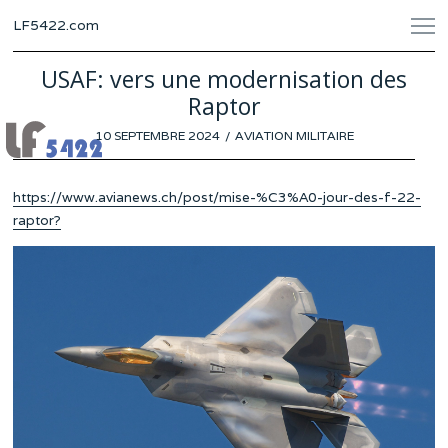
LF5422.com
USAF: vers une modernisation des
Raptor
POSTED
10 SEPTEMBRE 2024
3
AVIATION MILITAIRE
ON
SEPTEMBRE
2024
https://www.avianews.ch/post/mise-%C3%A0-jour-des-f-22-
raptor?