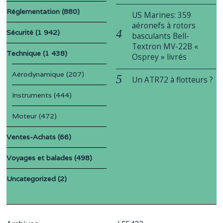
Réglementation
(880)
US Marines: 359
aéronefs à rotors
Sécurité
(1 942)
basculants Bell-
Textron MV-22B «
Technique
(1 438)
Osprey » livrés
Aérodynamique
(207)
Un ATR72 à flotteurs ?
Instruments
(444)
Moteur
(472)
Ventes-Achats
(66)
Voyages et balades
(498)
Uncategorized
(2)