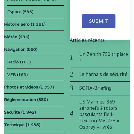
Espace
(536)
SUBMIT
Histoire aéro
(1 381)
Météo
(494)
Articles récents
Navigation
(560)
Un Zenith 750 triplace
?
Radio
(161)
Le harnais de sécurité
VFR
(163)
Photos et vidéos
(1 357)
SOFIA-Briefing
Réglementation
(880)
US Marines: 359
aéronefs à rotors
Sécurité
(1 942)
basculants Bell-
Textron MV-22B «
Technique
(1 438)
Osprey » livrés