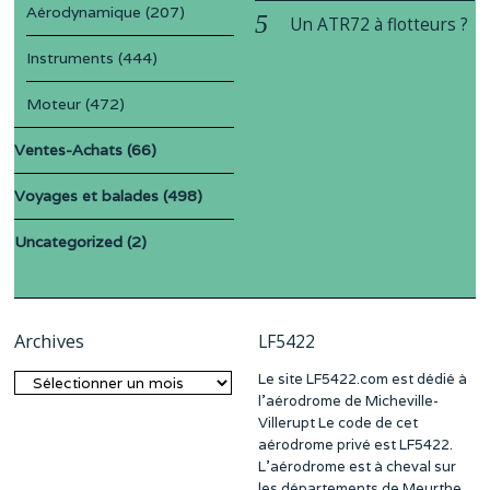
Aérodynamique
(207)
Un ATR72 à flotteurs ?
Instruments
(444)
Moteur
(472)
Ventes-Achats
(66)
Voyages et balades
(498)
Uncategorized
(2)
Archives
LF5422
Le site LF5422.com est dédié à
Archives
l’aérodrome de Micheville-
Villerupt Le code de cet
aérodrome privé est LF5422.
L’aérodrome est à cheval sur
les départements de Meurthe