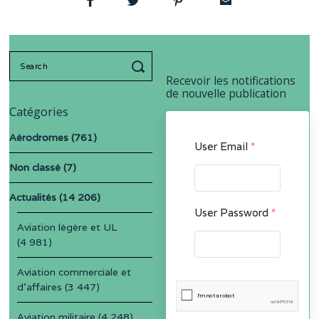
Search
for:
Recevoir les notifications
de nouvelle publication
Catégories
Aérodromes
(761)
User Email
*
Non classé
(7)
Actualités
(14 206)
User Password
*
Aviation légère et UL
(4 981)
Aviation commerciale et
d'affaires
(3 447)
Aviation militaire
(4 248)