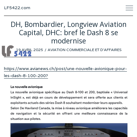
LF5422.com
DH, Bombardier, Longview Aviation
Capital, DHC: bref le Dash 8 se
modernise
POSTED
19 AVRIL 2025
11
AVIATION COMMERCIALE ET D'AFFAIRES
ON
AVRIL
2025
https://www.avianews.ch/post/une-nouvelle-avionique-pour-
les-dash-8-100-200?