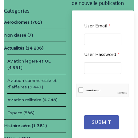
de nouvelle publication
Catégories
Aérodromes
(761)
User Email
*
Non classé
(7)
Actualités
(14 206)
User Password
*
Aviation légère et UL
(4 981)
Aviation commerciale et
d'affaires
(3 447)
Aviation militaire
(4 248)
Espace
(536)
SUBMIT
Histoire aéro
(1 381)