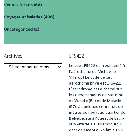
Ventes-Achats
(66)
Voyages et balades
(498)
Uncategorized
(2)
Archives
LF5422
Le site LF5422.com est dédié à
Archives
l’aérodrome de Micheville-
Villerupt Le code de cet
aérodrome privé est LF5422.
L’aérodrome est à cheval sur
les départements de Meurthe
et Moselle (54) et de Moselle
(57), à quelques centaines de
mètres du nouveau quartier de
Belval, juste à l’ouest de Esch-
sur-Alzette au Luxembourg. Il
est également à 8,5 km au NNE