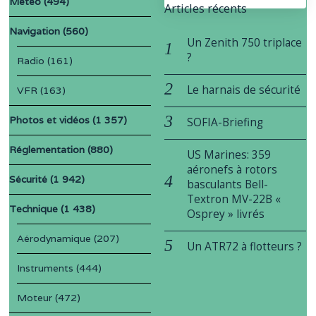
Météo
(494)
Articles récents
Navigation
(560)
Un Zenith 750 triplace
?
Radio
(161)
Le harnais de sécurité
VFR
(163)
Photos et vidéos
(1 357)
SOFIA-Briefing
Réglementation
(880)
US Marines: 359
aéronefs à rotors
Sécurité
(1 942)
basculants Bell-
Textron MV-22B «
Technique
(1 438)
Osprey » livrés
Aérodynamique
(207)
Un ATR72 à flotteurs ?
Instruments
(444)
Moteur
(472)