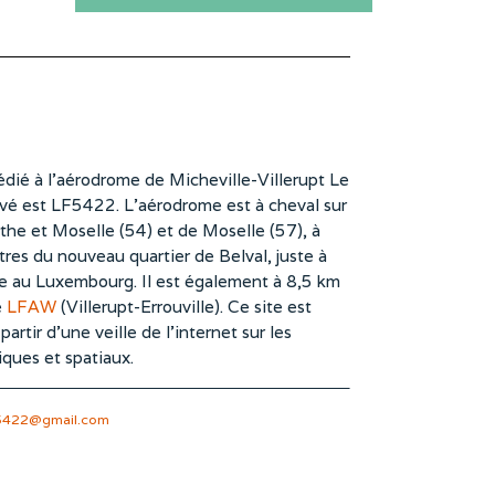
dié à l’aérodrome de Micheville-Villerupt Le
vé est LF5422. L’aérodrome est à cheval sur
he et Moselle (54) et de Moselle (57), à
es du nouveau quartier de Belval, juste à
te au Luxembourg. Il est également à 8,5 km
e
LFAW
(Villerupt-Errouville). Ce site est
rtir d’une veille de l’internet sur les
iques et spatiaux.
5422@gmail.com