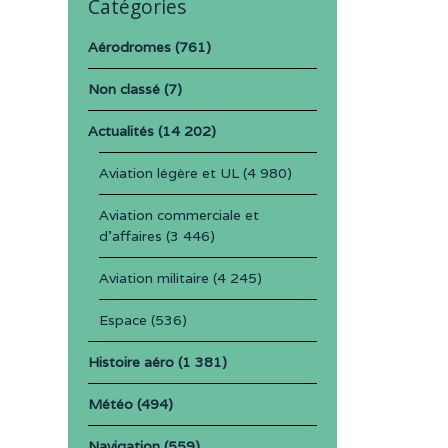
Catégories
Aérodromes
(761)
Non classé
(7)
Actualités
(14 202)
Aviation légère et UL
(4 980)
Aviation commerciale et
d'affaires
(3 446)
Aviation militaire
(4 245)
Espace
(536)
Histoire aéro
(1 381)
Météo
(494)
Navigation
(559)