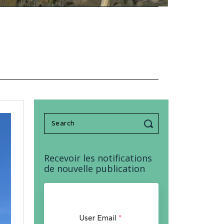
Search
for:
Recevoir les notifications
de nouvelle publication
User Email
*