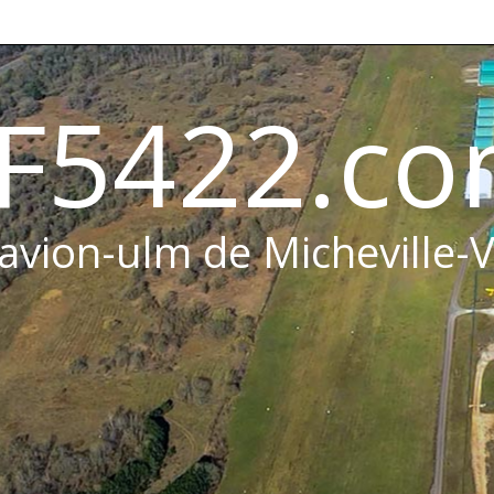
F5422.c
 avion-ulm de Micheville-V