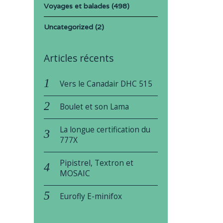
Voyages et balades
(498)
Uncategorized
(2)
Articles récents
Vers le Canadair DHC 515
Boulet et son Lama
La longue certification du
777X
Pipistrel, Textron et
MOSAIC
Eurofly E-minifox