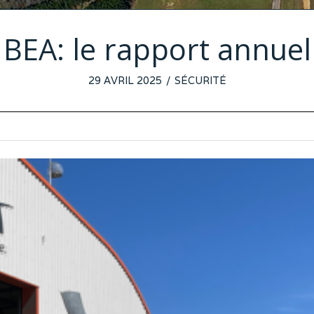
BEA: le rapport annuel
POSTED
29 AVRIL 2025
24
SÉCURITÉ
ON
AVRIL
2025