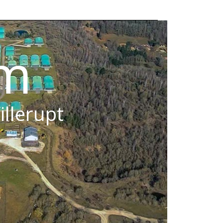
om
illerupt