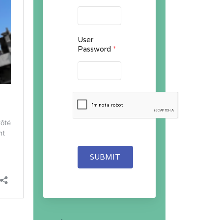
User
Password
*
SUBMIT