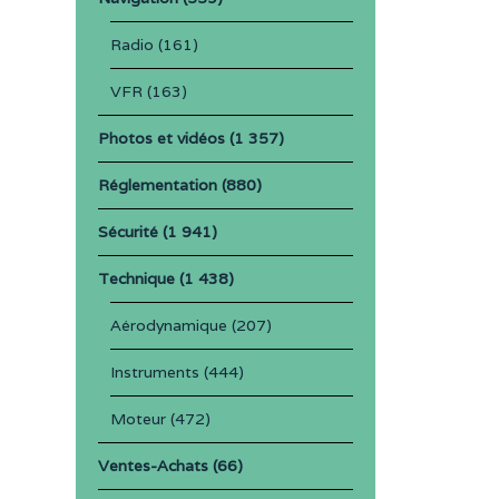
Radio
(161)
VFR
(163)
Photos et vidéos
(1 357)
Réglementation
(880)
Sécurité
(1 941)
Technique
(1 438)
Aérodynamique
(207)
Instruments
(444)
Moteur
(472)
Ventes-Achats
(66)