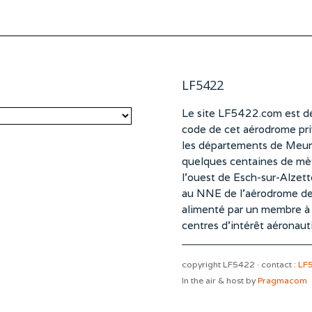
LF5422
Le site LF5422.com est dé
code de cet aérodrome pri
les départements de Meurt
quelques centaines de mètr
l’ouest de Esch-sur-Alzet
au NNE de l’aérodrome d
alimenté par un membre à pa
centres d’intérêt aéronaut
copyright LF5422 · contact :
LF
In the air & host by
Pragmacom