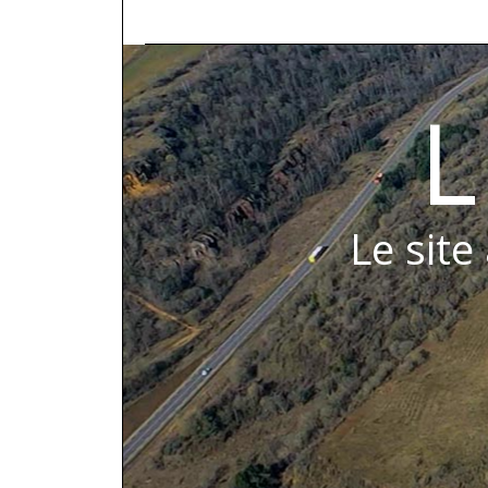
L
Le site