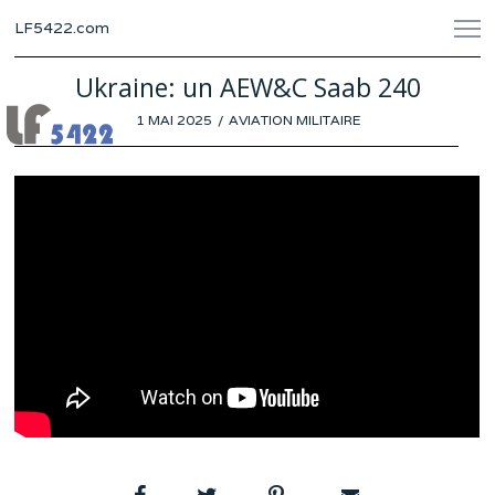
LF5422.com
Ukraine: un AEW&C Saab 240
POSTED
1 MAI 2025
26
AVIATION MILITAIRE
ON
AVRIL
2025