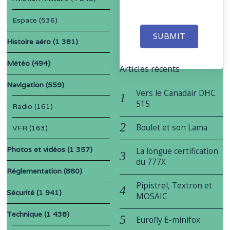
Espace
(536)
SUBMIT
Histoire aéro
(1 381)
Météo
(494)
Articles récents
Navigation
(559)
Vers le Canadair DHC
515
Radio
(161)
Boulet et son Lama
VFR
(163)
Photos et vidéos
(1 357)
La longue certification
du 777X
Réglementation
(880)
Pipistrel, Textron et
Sécurité
(1 941)
MOSAIC
Technique
(1 438)
Eurofly E-minifox