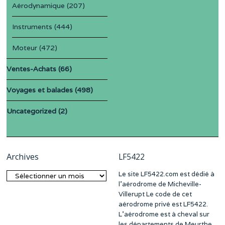
Aérodynamique
(207)
Instruments
(444)
Moteur
(472)
Ventes-Achats
(66)
Voyages et balades
(498)
Uncategorized
(2)
Archives
LF5422
Le site LF5422.com est dédié à
Archives
l’aérodrome de Micheville-
Villerupt Le code de cet
aérodrome privé est LF5422.
L’aérodrome est à cheval sur
les départements de Meurthe