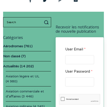
Search
for:
Recevoir les notifications
de nouvelle publication
Catégories
Aérodromes
(761)
User Email
*
Non classé
(7)
Actualités
(14 202)
User Password
*
Aviation légère et UL
(4 980)
Aviation commerciale et
d'affaires
(3 446)
Aviation militaire
(4 245)