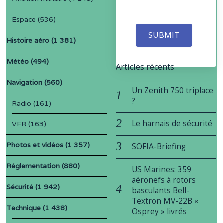
Espace
(536)
SUBMIT
Histoire aéro
(1 381)
Météo
(494)
Articles récents
Navigation
(560)
Un Zenith 750 triplace
?
Radio
(161)
Le harnais de sécurité
VFR
(163)
Photos et vidéos
(1 357)
SOFIA-Briefing
Réglementation
(880)
US Marines: 359
aéronefs à rotors
Sécurité
(1 942)
basculants Bell-
Textron MV-22B «
Technique
(1 438)
Osprey » livrés