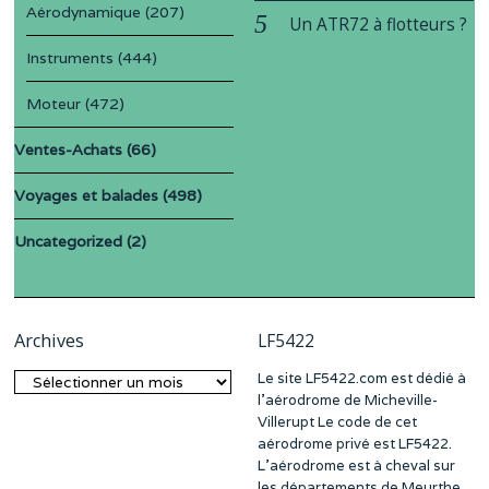
Aérodynamique
(207)
Un ATR72 à flotteurs ?
Instruments
(444)
Moteur
(472)
Ventes-Achats
(66)
Voyages et balades
(498)
Uncategorized
(2)
Archives
LF5422
Le site LF5422.com est dédié à
Archives
l’aérodrome de Micheville-
Villerupt Le code de cet
aérodrome privé est LF5422.
L’aérodrome est à cheval sur
les départements de Meurthe