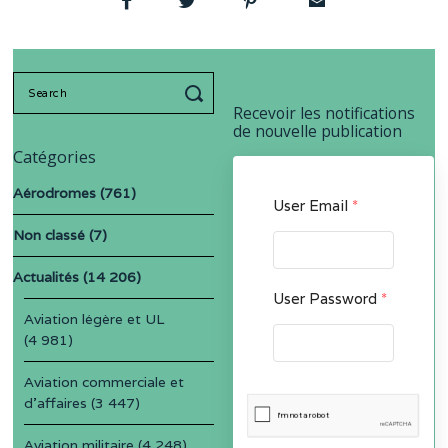
Search
for:
Recevoir les notifications
de nouvelle publication
Catégories
Aérodromes
(761)
User Email
*
Non classé
(7)
Actualités
(14 206)
User Password
*
Aviation légère et UL
(4 981)
Aviation commerciale et
d'affaires
(3 447)
Aviation militaire
(4 248)