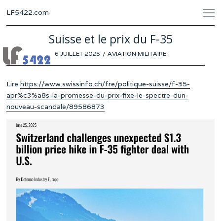
LF5422.com
Suisse et le prix du F-35
POSTED
6 JUILLET 2025
4
AVIATION MILITAIRE
ON
JUILLET
2025
Lire
https://www.swissinfo.ch/fre/politique-suisse/f-35-
apr%c3%a8s-la-promesse-du-prix-fixe-le-spectre-dun-
nouveau-scandale/89586873