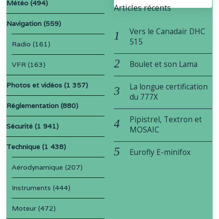
Météo
(494)
Articles récents
Navigation
(559)
Vers le Canadair DHC
515
Radio
(161)
Boulet et son Lama
VFR
(163)
Photos et vidéos
(1 357)
La longue certification
du 777X
Réglementation
(880)
Pipistrel, Textron et
Sécurité
(1 941)
MOSAIC
Technique
(1 438)
Eurofly E-minifox
Aérodynamique
(207)
Instruments
(444)
Moteur
(472)