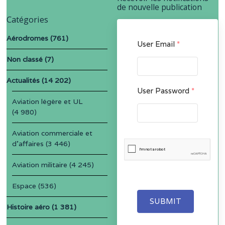
de nouvelle publication
Catégories
Aérodromes
(761)
User Email
*
Non classé
(7)
Actualités
(14 202)
User Password
*
Aviation légère et UL
(4 980)
Aviation commerciale et
d'affaires
(3 446)
Aviation militaire
(4 245)
Espace
(536)
SUBMIT
Histoire aéro
(1 381)