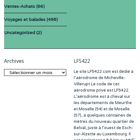
Ventes-Achats
(66)
Voyages et balades
(498)
Uncategorized
(2)
Archives
LF5422
Le site LF5422.com est dédié à
Archives
l’aérodrome de Micheville-
Villerupt Le code de cet
aérodrome privé est LF5422.
L’aérodrome est à cheval sur
les départements de Meurthe
et Moselle (54) et de Moselle
(57), à quelques centaines de
mètres du nouveau quartier de
Belval, juste à l’ouest de Esch-
sur-Alzette au Luxembourg. Il