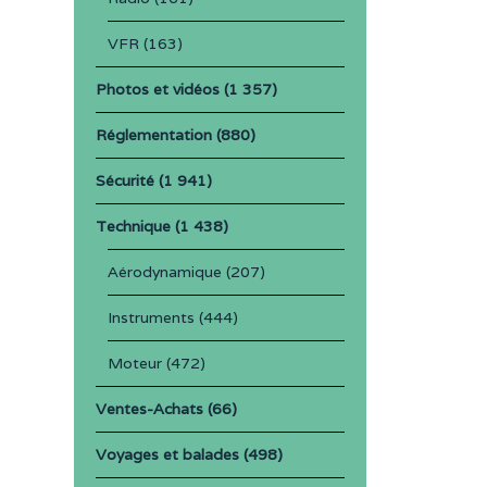
VFR
(163)
Photos et vidéos
(1 357)
Réglementation
(880)
Sécurité
(1 941)
Technique
(1 438)
Aérodynamique
(207)
Instruments
(444)
Moteur
(472)
Ventes-Achats
(66)
Voyages et balades
(498)