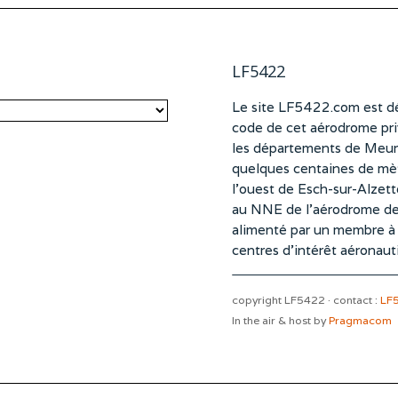
LF5422
Le site LF5422.com est dé
code de cet aérodrome pri
les départements de Meurt
quelques centaines de mètr
l’ouest de Esch-sur-Alzet
au NNE de l’aérodrome d
alimenté par un membre à pa
centres d’intérêt aéronaut
copyright LF5422 · contact :
LF
In the air & host by
Pragmacom