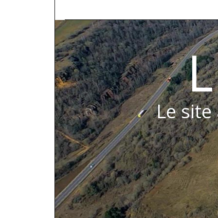
L
Le site