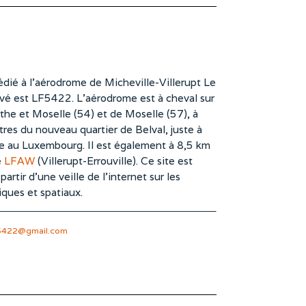
dié à l’aérodrome de Micheville-Villerupt Le
vé est LF5422. L’aérodrome est à cheval sur
he et Moselle (54) et de Moselle (57), à
es du nouveau quartier de Belval, juste à
te au Luxembourg. Il est également à 8,5 km
e
LFAW
(Villerupt-Errouville). Ce site est
rtir d’une veille de l’internet sur les
iques et spatiaux.
5422@gmail.com