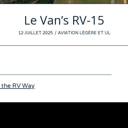
Le Van’s RV-15
POSTED
12 JUILLET 2025
9
AVIATION LÉGÈRE ET UL
ON
JUILLET
2025
 the RV Way