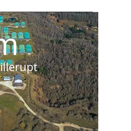
om
illerupt