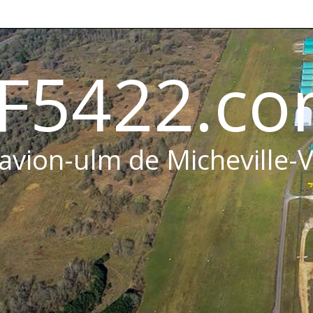
F5422.c
 avion-ulm de Micheville-V