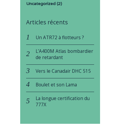
Uncategorized
(2)
Articles récents
Un ATR72 à flotteurs ?
L’A400M Atlas bombardier
de retardant
Vers le Canadair DHC 515
Boulet et son Lama
La longue certification du
777X