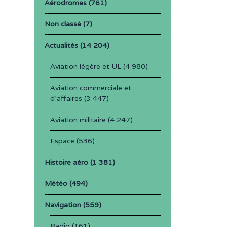
Aérodromes
(761)
Non classé
(7)
Actualités
(14 204)
Aviation légère et UL
(4 980)
Aviation commerciale et
d'affaires
(3 447)
Aviation militaire
(4 247)
Espace
(536)
Histoire aéro
(1 381)
Météo
(494)
Navigation
(559)
Radio
(161)