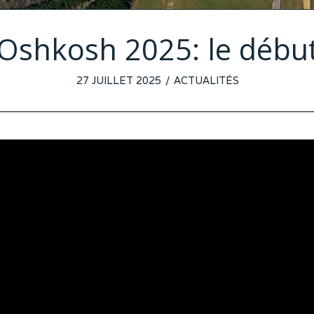
Oshkosh 2025: le débu
POSTED
27 JUILLET 2025
22
ACTUALITÉS
ON
JUILLET
2025