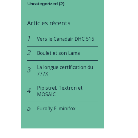
Uncategorized
(2)
Articles récents
Vers le Canadair DHC 515
Boulet et son Lama
La longue certification du
777X
Pipistrel, Textron et
MOSAIC
Eurofly E-minifox