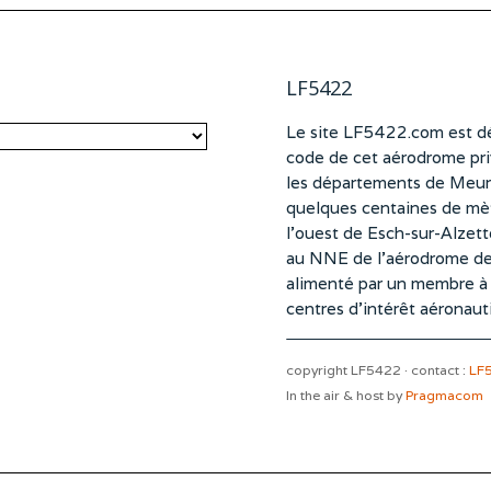
LF5422
Le site LF5422.com est dé
code de cet aérodrome pri
les départements de Meurt
quelques centaines de mètr
l’ouest de Esch-sur-Alzet
au NNE de l’aérodrome d
alimenté par un membre à pa
centres d’intérêt aéronaut
copyright LF5422 · contact :
LF
In the air & host by
Pragmacom