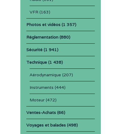
VFR
(163)
Photos et vidéos
(1 357)
Réglementation
(880)
Sécurité
(1 941)
Technique
(1 438)
Aérodynamique
(207)
Instruments
(444)
Moteur
(472)
Ventes-Achats
(66)
Voyages et balades
(498)