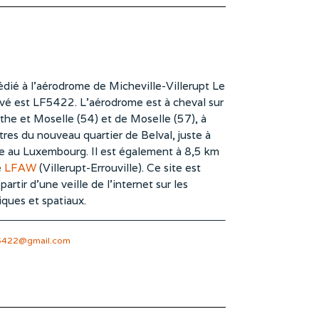
dié à l’aérodrome de Micheville-Villerupt Le
vé est LF5422. L’aérodrome est à cheval sur
he et Moselle (54) et de Moselle (57), à
es du nouveau quartier de Belval, juste à
te au Luxembourg. Il est également à 8,5 km
e
LFAW
(Villerupt-Errouville). Ce site est
rtir d’une veille de l’internet sur les
iques et spatiaux.
5422@gmail.com