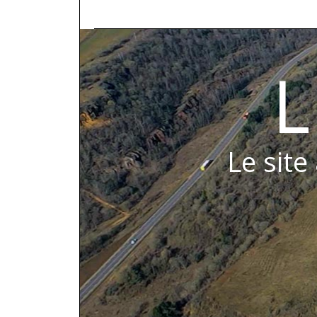
L
Le site