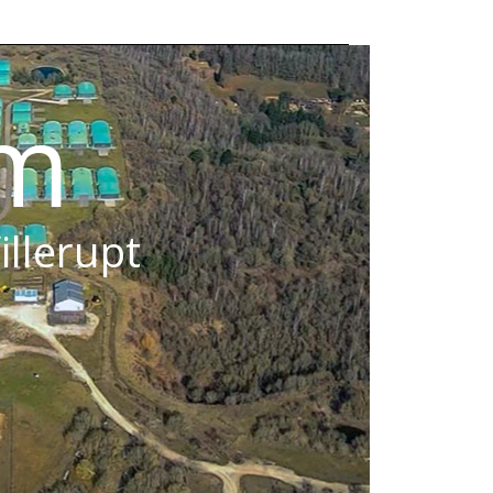
om
illerupt