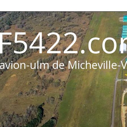
F5422.c
 avion-ulm de Micheville-V