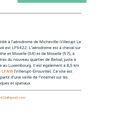
dié à l’aérodrome de Micheville-Villerupt Le
vé est LF5422. L’aérodrome est à cheval sur
he et Moselle (54) et de Moselle (57), à
es du nouveau quartier de Belval, juste à
te au Luxembourg. Il est également à 8,5 km
e
LFAW
(Villerupt-Errouville). Ce site est
rtir d’une veille de l’internet sur les
iques et spatiaux.
5422@gmail.com