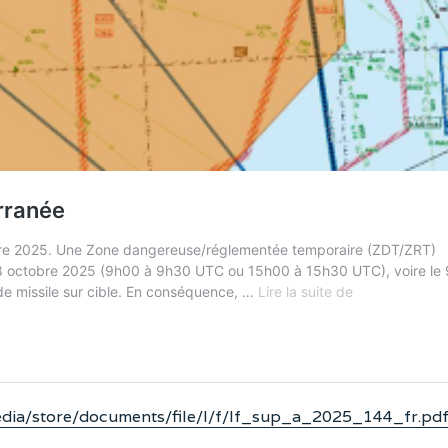
/media/store/documents/file/l/f/lf_sup_a_2025_144_fr.pd