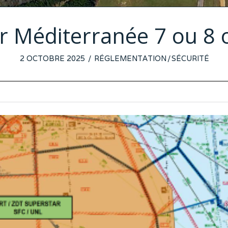
r Méditerranée 7 ou 8 
POSTED
2 OCTOBRE 2025
22
RÉGLEMENTATION
/
SÉCURITÉ
ON
SEPTEMBRE
2025