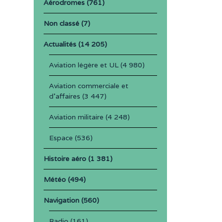
Aérodromes
(761)
Non classé
(7)
Actualités
(14 205)
Aviation légère et UL
(4 980)
Aviation commerciale et
d'affaires
(3 447)
Aviation militaire
(4 248)
Espace
(536)
Histoire aéro
(1 381)
Météo
(494)
Navigation
(560)
Radio
(161)