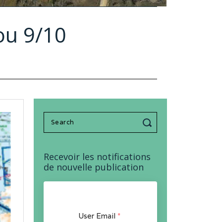
ou 9/10
Search
for:
Recevoir les notifications
de nouvelle publication
User Email
*