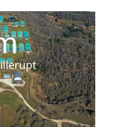
om
illerupt