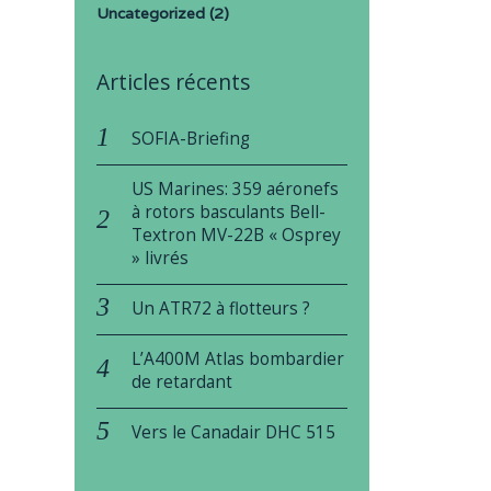
Uncategorized
(2)
Articles récents
SOFIA-Briefing
US Marines: 359 aéronefs
à rotors basculants Bell-
Textron MV-22B « Osprey
» livrés
Un ATR72 à flotteurs ?
L’A400M Atlas bombardier
de retardant
Vers le Canadair DHC 515