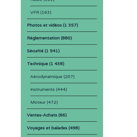
VFR
(163)
Photos et vidéos
(1 357)
Réglementation
(880)
Sécurité
(1 941)
Technique
(1 438)
Aérodynamique
(207)
Instruments
(444)
Moteur
(472)
Ventes-Achats
(66)
Voyages et balades
(498)