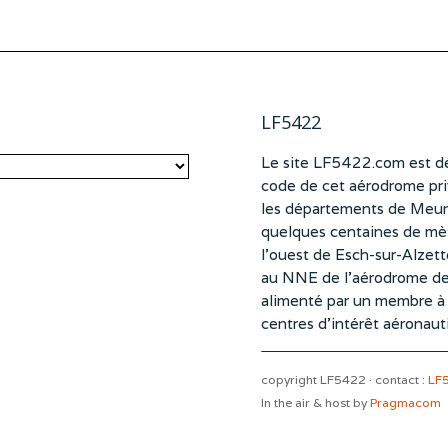
LF5422
Le site LF5422.com est dé
code de cet aérodrome pri
les départements de Meurt
quelques centaines de mètr
l’ouest de Esch-sur-Alzet
au NNE de l’aérodrome d
alimenté par un membre à pa
centres d’intérêt aéronaut
copyright LF5422 · contact :
LF
In the air & host by
Pragmacom