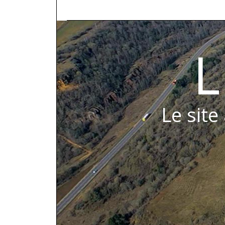
L
Le site