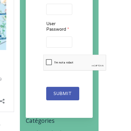
User
Password
*
SUBMIT
Catégories
f