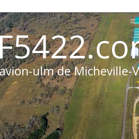
F5422.c
 avion-ulm de Micheville-V