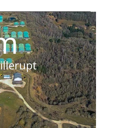
om
illerupt