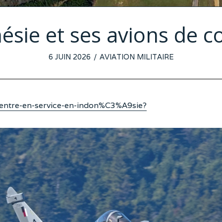
ésie et ses avions de 
POSTED
6 JUIN 2026
2
AVIATION MILITAIRE
ON
JUIN
2026
-entre-en-service-en-indon%C3%A9sie?