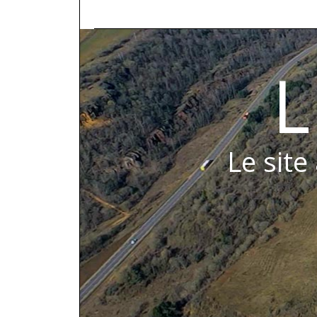
L
Le site