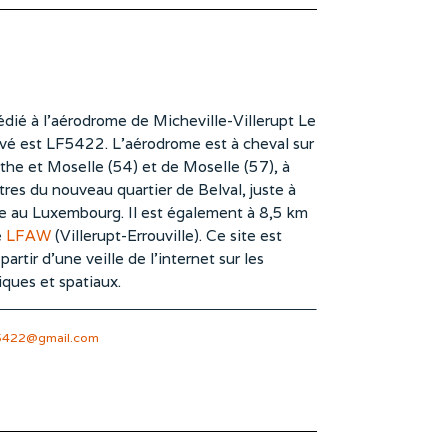
dié à l’aérodrome de Micheville-Villerupt Le
vé est LF5422. L’aérodrome est à cheval sur
he et Moselle (54) et de Moselle (57), à
es du nouveau quartier de Belval, juste à
te au Luxembourg. Il est également à 8,5 km
e
LFAW
(Villerupt-Errouville). Ce site est
rtir d’une veille de l’internet sur les
iques et spatiaux.
5422@gmail.com