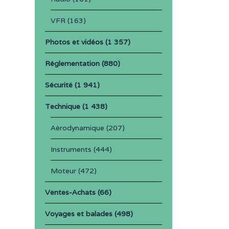
VFR
(163)
Photos et vidéos
(1 357)
Réglementation
(880)
Sécurité
(1 941)
Technique
(1 438)
Aérodynamique
(207)
Instruments
(444)
Moteur
(472)
Ventes-Achats
(66)
Voyages et balades
(498)