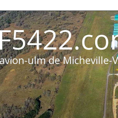
F5422.c
 avion-ulm de Micheville-V