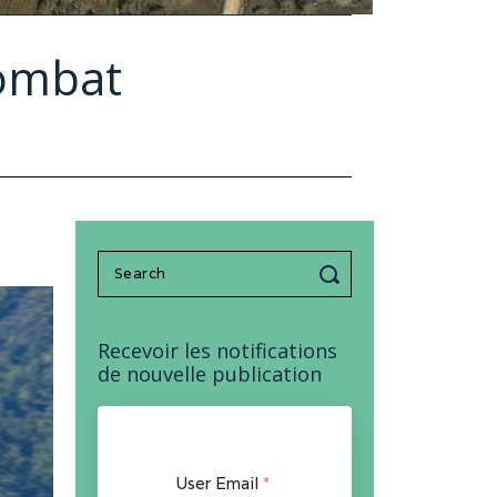
combat
Search
for:
Recevoir les notifications
de nouvelle publication
User Email
*