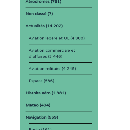
Aérodromes
(761)
Non classé
(7)
Actualités
(14 202)
Aviation légère et UL
(4 980)
Aviation commerciale et
d'affaires
(3 446)
Aviation militaire
(4 245)
Espace
(536)
Histoire aéro
(1 381)
Météo
(494)
Navigation
(559)
Radio
(161)