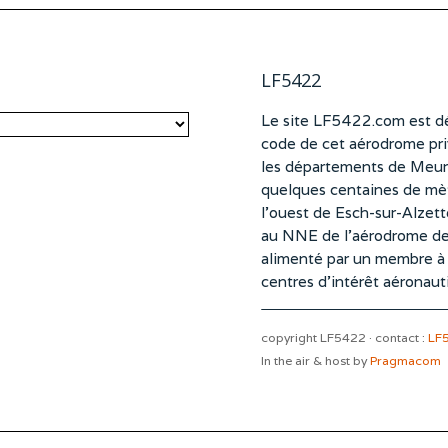
LF5422
Le site LF5422.com est dé
code de cet aérodrome pri
les départements de Meurt
quelques centaines de mètr
l’ouest de Esch-sur-Alzet
au NNE de l’aérodrome d
alimenté par un membre à pa
centres d’intérêt aéronaut
copyright LF5422 · contact :
LF
In the air & host by
Pragmacom