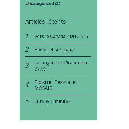
Uncategorized
(2)
Articles récents
Vers le Canadair DHC 515
Boulet et son Lama
La longue certification du
777X
Pipistrel, Textron et
MOSAIC
Eurofly E-minifox