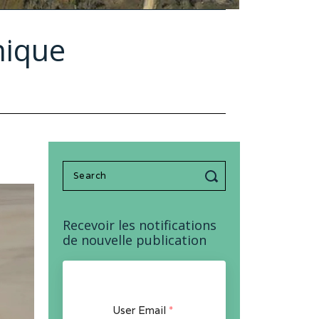
nique
Search
for:
Recevoir les notifications
de nouvelle publication
User Email
*