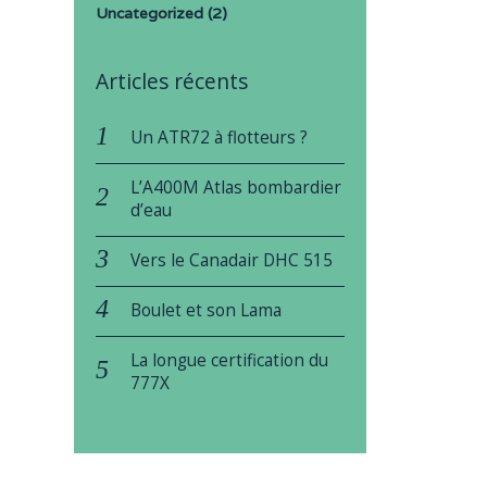
Uncategorized
(2)
Articles récents
Un ATR72 à flotteurs ?
L’A400M Atlas bombardier
d’eau
Vers le Canadair DHC 515
Boulet et son Lama
La longue certification du
777X