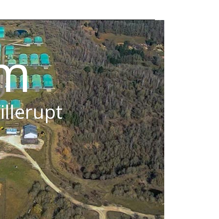
om
illerupt