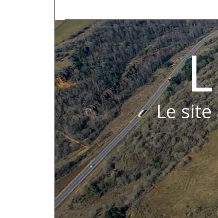
L
Le site