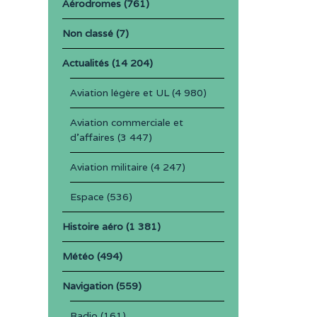
Aérodromes
(761)
Non classé
(7)
Actualités
(14 204)
Aviation légère et UL
(4 980)
Aviation commerciale et
d'affaires
(3 447)
Aviation militaire
(4 247)
Espace
(536)
Histoire aéro
(1 381)
Météo
(494)
Navigation
(559)
Radio
(161)