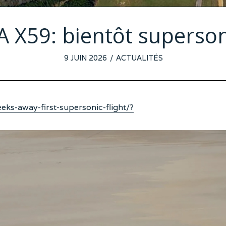
 X59: bientôt superso
POSTED
9 JUIN 2026
2
ACTUALITÉS
ON
JUIN
2026
ks-away-first-supersonic-flight/?