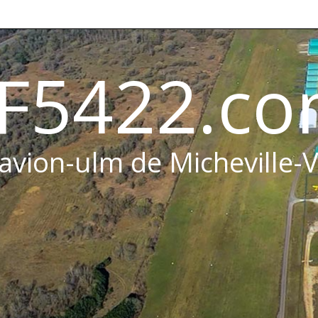
F5422.c
 avion-ulm de Micheville-V