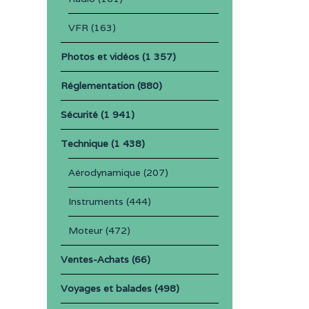
VFR
(163)
Photos et vidéos
(1 357)
Réglementation
(880)
Sécurité
(1 941)
Technique
(1 438)
Aérodynamique
(207)
Instruments
(444)
Moteur
(472)
Ventes-Achats
(66)
Voyages et balades
(498)