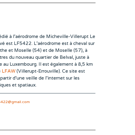
dié à l’aérodrome de Micheville-Villerupt Le
vé est LF5422. L’aérodrome est à cheval sur
he et Moselle (54) et de Moselle (57), à
es du nouveau quartier de Belval, juste à
te au Luxembourg. Il est également à 8,5 km
e
LFAW
(Villerupt-Errouville). Ce site est
rtir d’une veille de l’internet sur les
iques et spatiaux.
5422@gmail.com