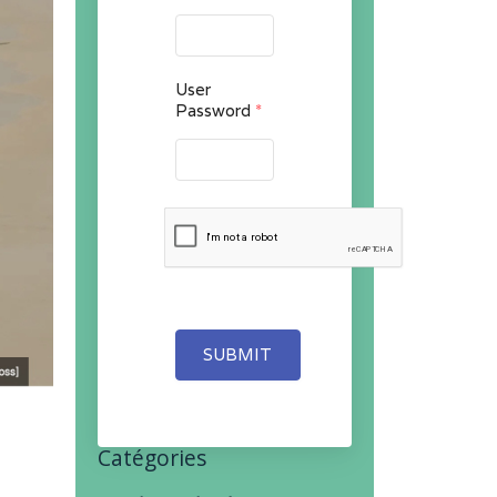
User
Password
*
SUBMIT
Catégories