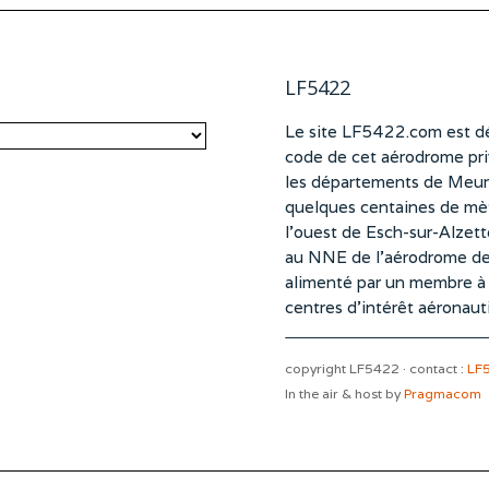
LF5422
Le site LF5422.com est dé
code de cet aérodrome pri
les départements de Meurt
quelques centaines de mètr
l’ouest de Esch-sur-Alzet
au NNE de l’aérodrome d
alimenté par un membre à pa
centres d’intérêt aéronaut
copyright LF5422 · contact :
LF
In the air & host by
Pragmacom