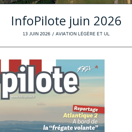
InfoPilote juin 2026
POSTED
13 JUIN 2026
8
AVIATION LÉGÈRE ET UL
ON
JUIN
2026