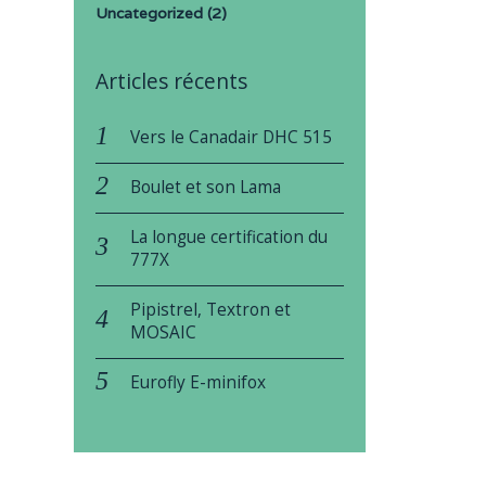
Uncategorized
(2)
Articles récents
Vers le Canadair DHC 515
Boulet et son Lama
La longue certification du
777X
Pipistrel, Textron et
MOSAIC
Eurofly E-minifox