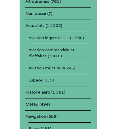
Aérodromes
(761)
Non classé
(7)
Actualités
(14 202)
Aviation légère et UL
(4 980)
Aviation commerciale et
d'affaires
(3 446)
Aviation militaire
(4 245)
Espace
(536)
Histoire aéro
(1 381)
Météo
(494)
Navigation
(559)
Radio
(161)