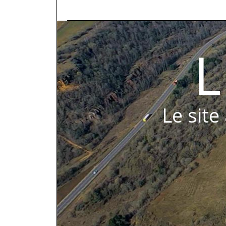
L
Le site