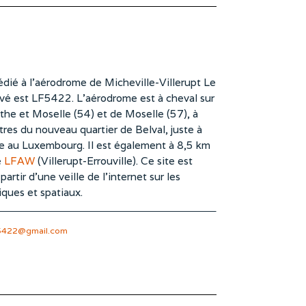
dié à l’aérodrome de Micheville-Villerupt Le
vé est LF5422. L’aérodrome est à cheval sur
he et Moselle (54) et de Moselle (57), à
es du nouveau quartier de Belval, juste à
te au Luxembourg. Il est également à 8,5 km
e
LFAW
(Villerupt-Errouville). Ce site est
rtir d’une veille de l’internet sur les
iques et spatiaux.
5422@gmail.com