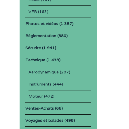
VFR
(163)
Photos et vidéos
(1 357)
Réglementation
(880)
Sécurité
(1 941)
Technique
(1 438)
Aérodynamique
(207)
Instruments
(444)
Moteur
(472)
Ventes-Achats
(66)
Voyages et balades
(498)