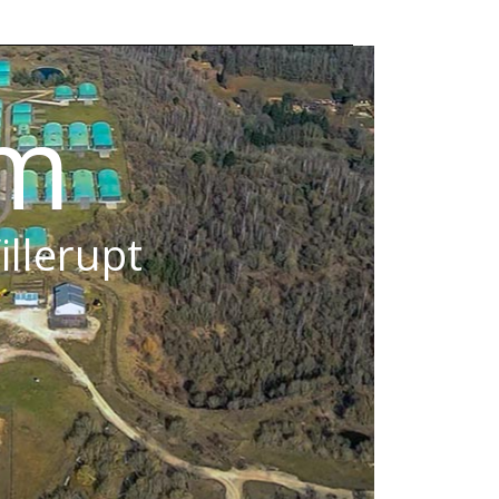
om
illerupt