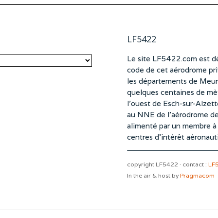
LF5422
Le site LF5422.com est dé
code de cet aérodrome pri
les départements de Meurt
quelques centaines de mètr
l’ouest de Esch-sur-Alzet
au NNE de l’aérodrome d
alimenté par un membre à pa
centres d’intérêt aéronaut
copyright LF5422 · contact :
LF
In the air & host by
Pragmacom