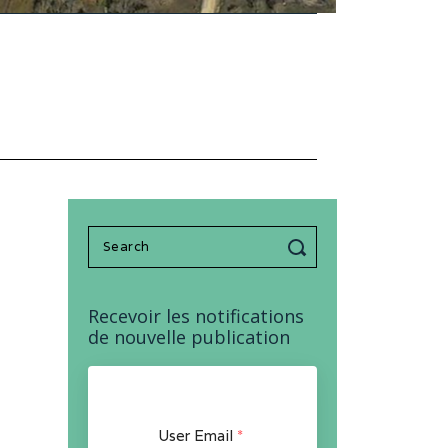
Search
for:
Recevoir les notifications
de nouvelle publication
User Email
*