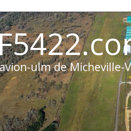
F5422.c
 avion-ulm de Micheville-V