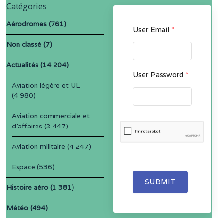
Catégories
Aérodromes
(761)
User Email
*
Non classé
(7)
Actualités
(14 204)
User Password
*
Aviation légère et UL
(4 980)
Aviation commerciale et
d'affaires
(3 447)
Aviation militaire
(4 247)
Espace
(536)
SUBMIT
Histoire aéro
(1 381)
Météo
(494)