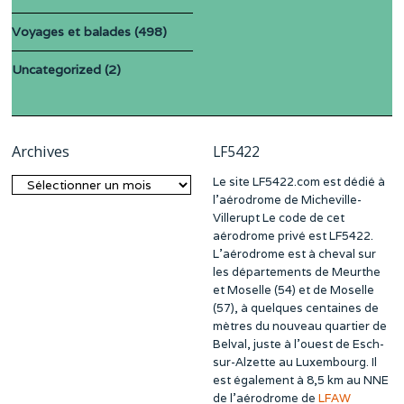
Voyages et balades
(498)
Uncategorized
(2)
Archives
LF5422
Le site LF5422.com est dédié à
Archives
l’aérodrome de Micheville-
Villerupt Le code de cet
aérodrome privé est LF5422.
L’aérodrome est à cheval sur
les départements de Meurthe
et Moselle (54) et de Moselle
(57), à quelques centaines de
mètres du nouveau quartier de
Belval, juste à l’ouest de Esch-
sur-Alzette au Luxembourg. Il
est également à 8,5 km au NNE
de l’aérodrome de
LFAW