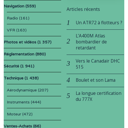
Navigation
(559)
Articles récents
Radio
(161)
Un ATR72 à flotteurs ?
VFR
(163)
L’A400M Atlas
bombardier de
Photos et vidéos
(1 357)
retardant
Réglementation
(880)
Vers le Canadair DHC
Sécurité
(1 941)
515
Technique
(1 438)
Boulet et son Lama
Aérodynamique
(207)
La longue certification
du 777X
Instruments
(444)
Moteur
(472)
Ventes-Achats
(66)