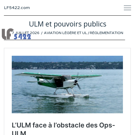
LF5422.com
ULM et pouvoirs publics
POSTED
7 JUILLET 2026
28
AVIATION LÉGÈRE ET UL
/
RÉGLEMENTATION
ON
JUIN
2026