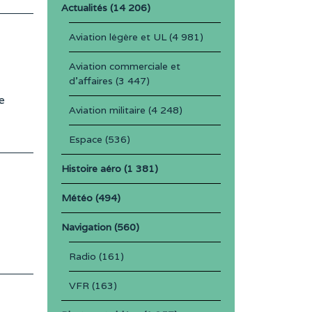
Actualités
(14 206)
Aviation légère et UL
(4 981)
Aviation commerciale et
d'affaires
(3 447)
e
Aviation militaire
(4 248)
Espace
(536)
Histoire aéro
(1 381)
Météo
(494)
Navigation
(560)
Radio
(161)
VFR
(163)