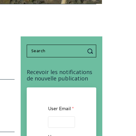
Search
for:
Recevoir les notifications
de nouvelle publication
User Email
*