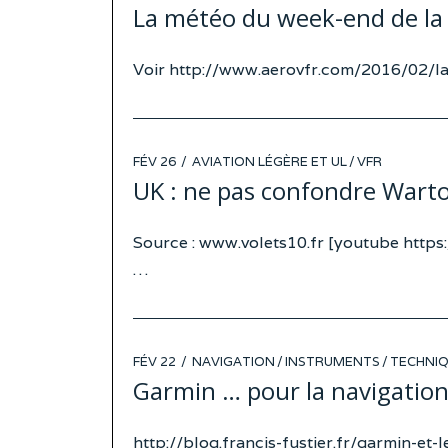
ON
La météo du week-end de la f
Voir http://www.aerovfr.com/2016/02/
POSTED
FÉV 26
AVIATION LÉGÈRE ET UL
/
VFR
ON
UK : ne pas confondre Warto
Source : www.volets10.fr [youtube h
…
POSTED
FÉV 22
NAVIGATION
/
INSTRUMENTS
/
TECHNI
ON
Garmin … pour la navigatio
http://blog.francis-fustier.fr/garmin-et