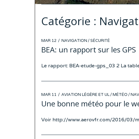
Catégorie :
Navigat
POSTED
MAR 12
NAVIGATION
/
SÉCURITÉ
ON
BEA: un rapport sur les GPS
Le rapport: BEA-etude-gps_03 2 La tabl
POSTED
MAR 11
AVIATION LÉGÈRE ET UL
/
MÉTÉO
/
NAV
ON
Une bonne météo pour le w
Voir http://www.aerovfr.com/2016/03/m