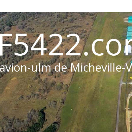
F5422.c
 avion-ulm de Micheville-V