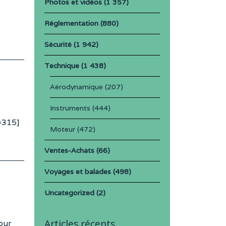
Photos et vidéos
(1 357)
Réglementation
(880)
Sécurité
(1 942)
Technique
(1 438)
Aérodynamique
(207)
Instruments
(444)
=315]
Moteur
(472)
Ventes-Achats
(66)
Voyages et balades
(498)
Uncategorized
(2)
Articles récents
our