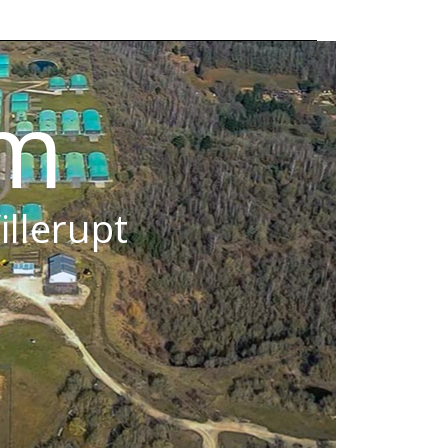
om
illerupt