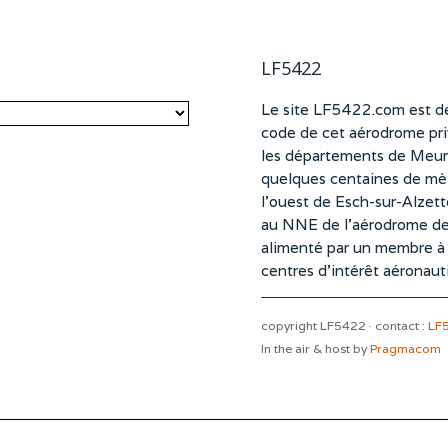
LF5422
Le site LF5422.com est dé
code de cet aérodrome pri
les départements de Meurt
quelques centaines de mètr
l’ouest de Esch-sur-Alzet
au NNE de l’aérodrome d
alimenté par un membre à pa
centres d’intérêt aéronaut
copyright LF5422 · contact :
LF
In the air & host by
Pragmacom