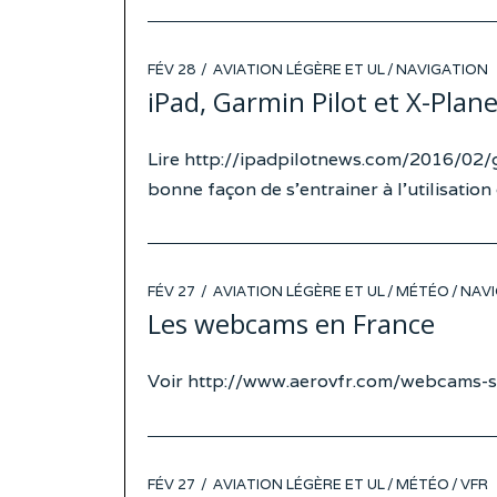
POSTED
FÉV 28
AVIATION LÉGÈRE ET UL
/
NAVIGATION
ON
iPad, Garmin Pilot et X-Plan
Lire http://ipadpilotnews.com/2016/02/g
bonne façon de s’entrainer à l’utilisatio
POSTED
FÉV 27
AVIATION LÉGÈRE ET UL
/
MÉTÉO
/
NAVI
ON
Les webcams en France
Voir http://www.aerovfr.com/webcams-
POSTED
FÉV 27
AVIATION LÉGÈRE ET UL
/
MÉTÉO
/
VFR