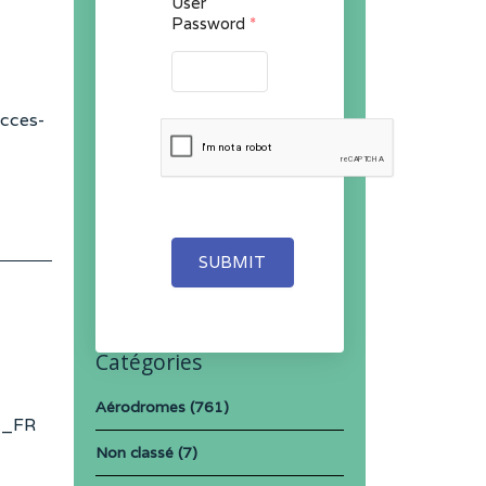
User
Password
*
acces-
SUBMIT
Catégories
Aérodromes
(761)
1_FR
Non classé
(7)