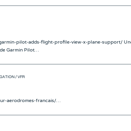
e
armin-pilot-adds-flight-profile-view-x-plane-support/ Un
n de Garmin Pilot…
GATION
/
VFR
sur-aerodromes-francais/…