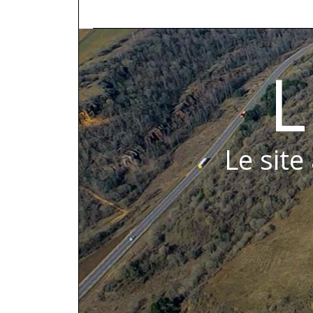
L
Le site