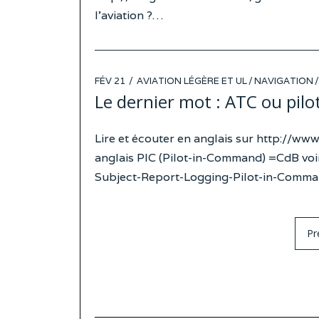
l’aviation ?…
POSTED
FÉV 21
AVIATION LÉGÈRE ET UL
/
NAVIGATION
/
ON
Le dernier mot : ATC ou pilo
Lire et écouter en anglais sur http://w
anglais PIC (Pilot-in-Command) =CdB voi
Subject-Report-Logging-Pilot-in-Comm
Pr