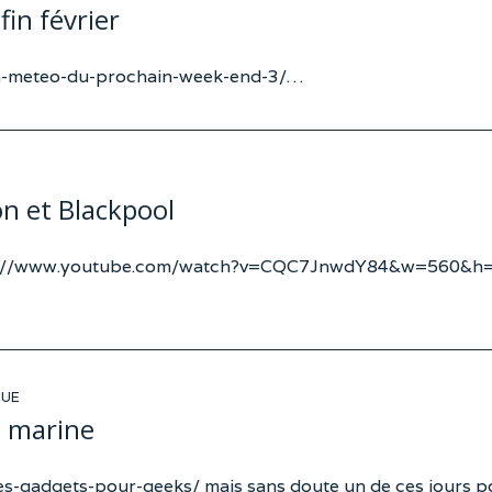
in février
la-meteo-du-prochain-week-end-3/…
n et Blackpool
ttps://www.youtube.com/watch?v=CQC7JnwdY84&w=560&h
QUE
n marine
-les-gadgets-pour-geeks/ mais sans doute un de ces jours p