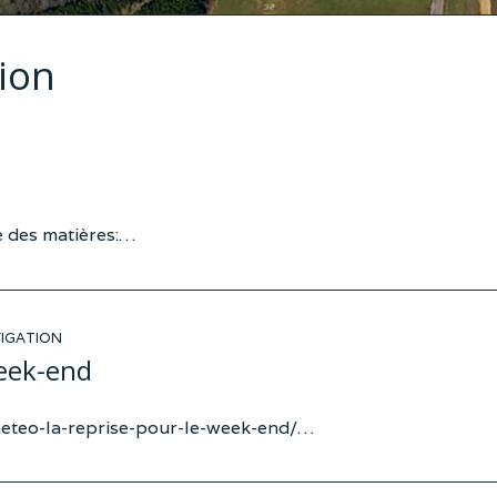
ion
e des matières:…
IGATION
eek-end
eteo-la-reprise-pour-le-week-end/…