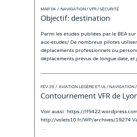
POSTED
MAR 04
NAVIGATION
/
VFR
/
SÉCURITÉ
ON
Objectif: destination
Parmi les etudes publiées par le BEA su
aux-etudes/ De nombreux pilotes utilisent
déplacements professionnels ou personnel
déplacements prévus de longue date, et 
POSTED
FÉV 29
AVIATION LÉGÈRE ET UL
/
NAVIGATION
/
ON
Contournement VFR de Lyon 
Voir aussi : https://lf5422.wordpress.co
http://volets10.fr/WP/archives/19274 V
…