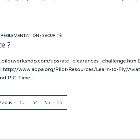
RÉGLEMENTATION
/
SÉCURITÉ
te ?
ww.pilotworkshop.com/tips/atc_clearances_challenge.htm 
r http://www.aopa.org/Pilot-Resources/Learn-to-Fly/Aviat
and-PIC-Time…
evious
1
…
54
55
56