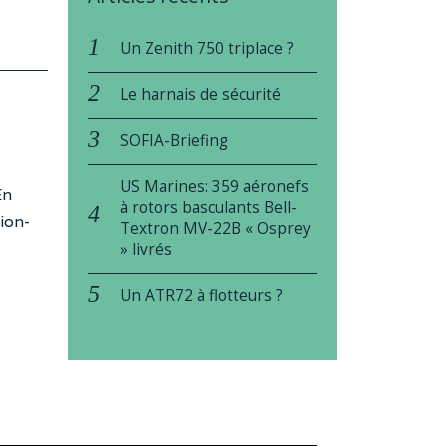
Un Zenith 750 triplace ?
Le harnais de sécurité
SOFIA-Briefing
US Marines: 359 aéronefs
En
à rotors basculants Bell-
ion-
Textron MV-22B « Osprey
» livrés
Un ATR72 à flotteurs ?