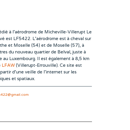
dié à l’aérodrome de Micheville-Villerupt Le
vé est LF5422. L’aérodrome est à cheval sur
he et Moselle (54) et de Moselle (57), à
es du nouveau quartier de Belval, juste à
te au Luxembourg. Il est également à 8,5 km
e
LFAW
(Villerupt-Errouville). Ce site est
rtir d’une veille de l’internet sur les
iques et spatiaux.
5422@gmail.com