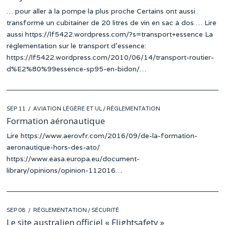
… pour aller à la pompe la plus proche Certains ont aussi
transformé un cubitainer de 20 litres de vin en sac à dos … Lire
aussi https://lf5422.wordpress.com/?s=transport+essence La
réglementation sur le transport d’essence:
https://lf5422.wordpress.com/2010/06/14/transport-routier-
d%E2%80%99essence-sp95-en-bidon/…
POSTED
SEP 11
AVIATION LÉGÈRE ET UL
/
RÉGLEMENTATION
ON
Formation aéronautique
Lire https://www.aerovfr.com/2016/09/de-la-formation-
aeronautique-hors-des-ato/
https://www.easa.europa.eu/document-
library/opinions/opinion-112016…
POSTED
SEP 08
RÉGLEMENTATION
/
SÉCURITÉ
ON
Le site australien officiel « Flightsafety »