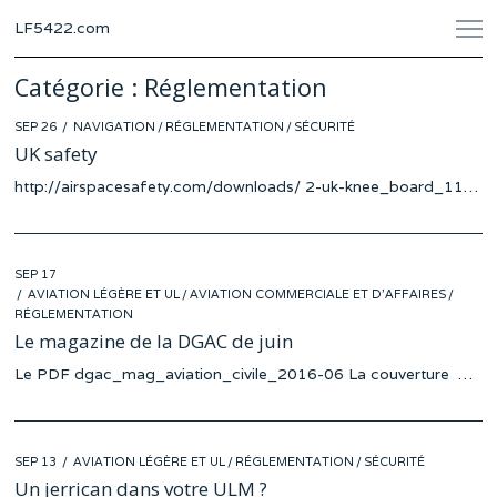
LF5422.com
Catégorie :
Réglementation
POSTED
SEP 26
NAVIGATION
/
RÉGLEMENTATION
/
SÉCURITÉ
ON
UK safety
http://airspacesafety.com/downloads/ 2-uk-knee_board_11…
POSTED
SEP 17
ON
AVIATION LÉGÈRE ET UL
/
AVIATION COMMERCIALE ET D'AFFAIRES
/
RÉGLEMENTATION
Le magazine de la DGAC de juin
Le PDF dgac_mag_aviation_civile_2016-06 La couverture …
POSTED
SEP 13
AVIATION LÉGÈRE ET UL
/
RÉGLEMENTATION
/
SÉCURITÉ
ON
Un jerrican dans votre ULM ?