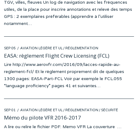
TGV, villes, fleuves Un log de navigation avec les fréquences
utiles, de la place pour inscrire annotations et relevé des temps
GPS : 2 exemplaires préférables (apprendre à l’utiliser
notamment…
POSTED
SEP 05
AVIATION LÉGÈRE ET UL
/
RÉGLEMENTATION
ON
EASA: règlement Flight Crew Licensing (FCL)
Lire http://www.aerovfr.com/2016/09/lacces-rapide-au-
reglement-fcl/ Et le règlement proprement dit de quelques
1300 pages: EASA-Part-FCL Voir par exemple le FCL.055
“language proficiency” pages 41 et suivantes…
POSTED
SEP 01
AVIATION LÉGÈRE ET UL
/
RÉGLEMENTATION
/
SÉCURITÉ
ON
Mémo du pilote VFR 2016-2017
A lire ou relire le fichier PDF: Memo VFR La couverture …