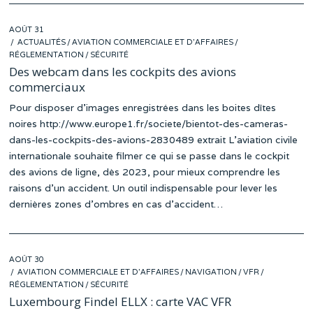
POSTED
AOÛT 31
ON
ACTUALITÉS
/
AVIATION COMMERCIALE ET D'AFFAIRES
/
RÉGLEMENTATION
/
SÉCURITÉ
Des webcam dans les cockpits des avions
commerciaux
Pour disposer d’images enregistrées dans les boites dîtes
noires http://www.europe1.fr/societe/bientot-des-cameras-
dans-les-cockpits-des-avions-2830489 extrait L’aviation civile
internationale souhaite filmer ce qui se passe dans le cockpit
des avions de ligne, dès 2023, pour mieux comprendre les
raisons d’un accident. Un outil indispensable pour lever les
dernières zones d’ombres en cas d’accident…
POSTED
AOÛT 30
ON
AVIATION COMMERCIALE ET D'AFFAIRES
/
NAVIGATION
/
VFR
/
RÉGLEMENTATION
/
SÉCURITÉ
Luxembourg Findel ELLX : carte VAC VFR