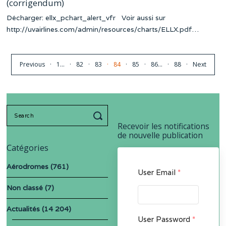
(corrigendum)
Décharger: ellx_pchart_alert_vfr Voir aussi sur
http://uvairlines.com/admin/resources/charts/ELLX.pdf…
Previous
1
…
82
83
84
85
86
…
88
Next
Search
for:
Recevoir les notifications
de nouvelle publication
Catégories
Aérodromes
(761)
User Email
*
Non classé
(7)
Actualités
(14 204)
User Password
*