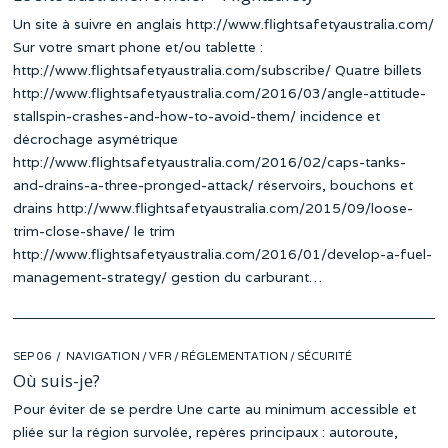
Un site à suivre en anglais http://www.flightsafetyaustralia.com/
Sur votre smart phone et/ou tablette :
http://www.flightsafetyaustralia.com/subscribe/ Quatre billets
http://www.flightsafetyaustralia.com/2016/03/angle-attitude-
stallspin-crashes-and-how-to-avoid-them/ incidence et
décrochage asymétrique
http://www.flightsafetyaustralia.com/2016/02/caps-tanks-
and-drains-a-three-pronged-attack/ réservoirs, bouchons et
drains http://www.flightsafetyaustralia.com/2015/09/loose-
trim-close-shave/ le trim
http://www.flightsafetyaustralia.com/2016/01/develop-a-fuel-
management-strategy/ gestion du carburant…
POSTED
SEP 06
NAVIGATION
/
VFR
/
RÉGLEMENTATION
/
SÉCURITÉ
ON
Où suis-je?
Pour éviter de se perdre Une carte au minimum accessible et
pliée sur la région survolée, repères principaux : autoroute,