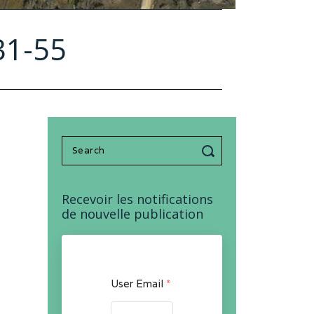
31-55
Search
for:
Recevoir les notifications
de nouvelle publication
User Email
*