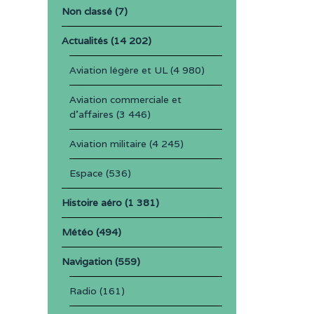
Non classé
(7)
Actualités
(14 202)
Aviation légère et UL
(4 980)
Aviation commerciale et
d'affaires
(3 446)
Aviation militaire
(4 245)
Espace
(536)
Histoire aéro
(1 381)
Météo
(494)
Navigation
(559)
Radio
(161)