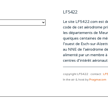
LF5422
Le site LF5422.com est dé
code de cet aérodrome pri
les départements de Meurt
quelques centaines de mètr
l’ouest de Esch-sur-Alzet
au NNE de l’aérodrome d
alimenté par un membre à pa
centres d’intérêt aéronaut
copyright LF5422 · contact :
LF
In the air & host by
Pragmacom