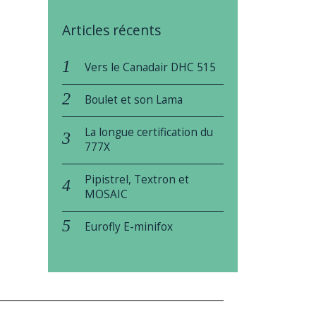
Articles récents
Vers le Canadair DHC 515
Boulet et son Lama
La longue certification du
777X
Pipistrel, Textron et
MOSAIC
Eurofly E-minifox