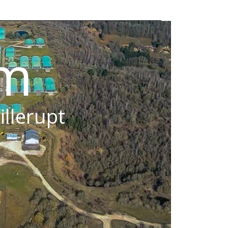
om
illerupt