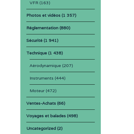
VFR
(163)
Photos et vidéos
(1 357)
Réglementation
(880)
Sécurité
(1 941)
Technique
(1 438)
Aérodynamique
(207)
Instruments
(444)
Moteur
(472)
Ventes-Achats
(66)
Voyages et balades
(498)
Uncategorized
(2)