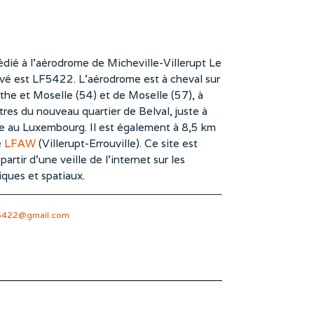
dié à l’aérodrome de Micheville-Villerupt Le
vé est LF5422. L’aérodrome est à cheval sur
he et Moselle (54) et de Moselle (57), à
es du nouveau quartier de Belval, juste à
te au Luxembourg. Il est également à 8,5 km
e
LFAW
(Villerupt-Errouville). Ce site est
rtir d’une veille de l’internet sur les
iques et spatiaux.
5422@gmail.com