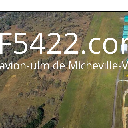
F5422.c
 avion-ulm de Micheville-V