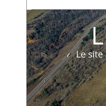
L
Le site