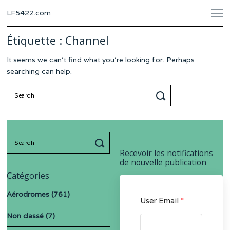
LF5422.com
Étiquette :
Channel
It seems we can’t find what you’re looking for. Perhaps
searching can help.
Search
for:
Search
for:
Recevoir les notifications
de nouvelle publication
Catégories
Aérodromes
(761)
User Email
*
Non classé
(7)