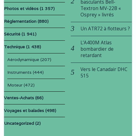
basculants Bell-
Textron MV-22B «
Photos et vidéos
(1 357)
Osprey » livrés
Réglementation
(880)
Un ATR72 à flotteurs ?
Sécurité
(1 941)
L’A400M Atlas
Technique
(1 438)
bombardier de
retardant
Aérodynamique
(207)
Vers le Canadair DHC
Instruments
(444)
515
Moteur
(472)
Ventes-Achats
(66)
Voyages et balades
(498)
Uncategorized
(2)