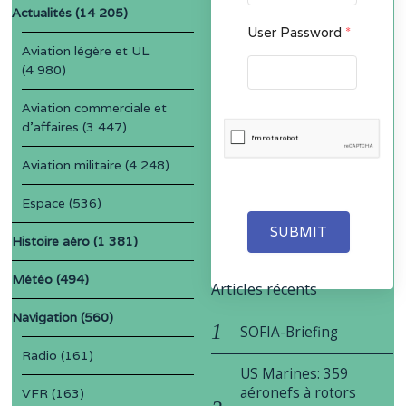
Actualités
(14 205)
User Password
*
Aviation légère et UL
(4 980)
Aviation commerciale et
d'affaires
(3 447)
Aviation militaire
(4 248)
Espace
(536)
SUBMIT
Histoire aéro
(1 381)
Météo
(494)
Articles récents
Navigation
(560)
SOFIA-Briefing
Radio
(161)
US Marines: 359
aéronefs à rotors
VFR
(163)