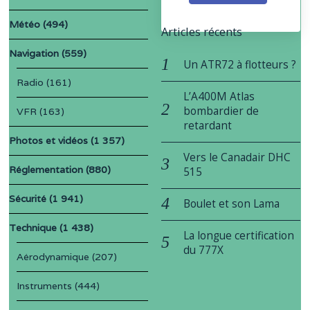
Météo
(494)
Articles récents
Navigation
(559)
Un ATR72 à flotteurs ?
Radio
(161)
L’A400M Atlas
bombardier de
VFR
(163)
retardant
Photos et vidéos
(1 357)
Vers le Canadair DHC
Réglementation
(880)
515
Sécurité
(1 941)
Boulet et son Lama
Technique
(1 438)
La longue certification
du 777X
Aérodynamique
(207)
Instruments
(444)