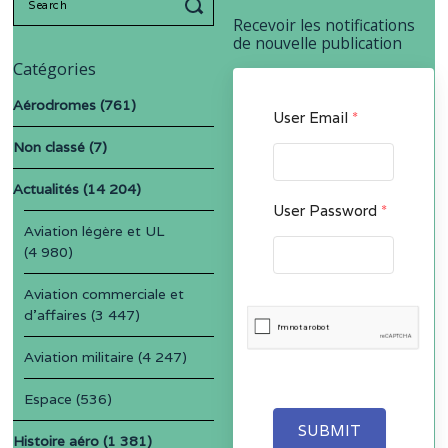
for:
Recevoir les notifications
de nouvelle publication
Catégories
Aérodromes
(761)
User Email
*
Non classé
(7)
Actualités
(14 204)
User Password
*
Aviation légère et UL
(4 980)
Aviation commerciale et
d'affaires
(3 447)
Aviation militaire
(4 247)
Espace
(536)
SUBMIT
Histoire aéro
(1 381)