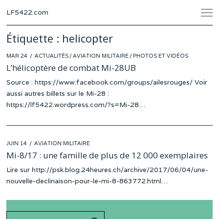
LF5422.com
Étiquette :
helicopter
POSTED
MAR 24
ACTUALITÉS
/
AVIATION MILITAIRE
/
PHOTOS ET VIDÉOS
ON
L’hélicoptère de combat Mi-28UB
Source : https://www.facebook.com/groups/ailesrouges/ Voir
aussi autres billets sur le Mi-28 :
https://lf5422.wordpress.com/?s=Mi-28…
POSTED
JUIN 14
AVIATION MILITAIRE
ON
Mi-8/17 : une famille de plus de 12 000 exemplaires
Lire sur http://psk.blog.24heures.ch/archive/2017/06/04/une-
nouvelle-declinaison-pour-le-mi-8-863772.html…
Search